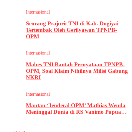
Internasional
Seorang Prajurit TNI di Kab. Dogiyai
Tertembak Oleh Gerilyawan TPNPB-
OPM
Internasional
Mabes TNI Bantah Pernyataan TPNPB-
OPM, Soal Klaim Nihilnya Milisi Gabung
NKRI
Internasional
Mantan ‘Jenderal OPM’ Mathias Wenda
Meninggal Dunia di RS Vanimo Papua…