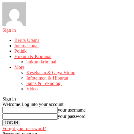
Sign in
Berita Utama
Internasional
Politik
Hukum & Kriminal
hukum kriminal
More
Kesehatan & Gaya Hidup
Infotaimen & Hiburan
Sains & Teknologi
Video
Sign in
Welcome!
Log into your account
your username
your password
Forgot your password?
Password recovery