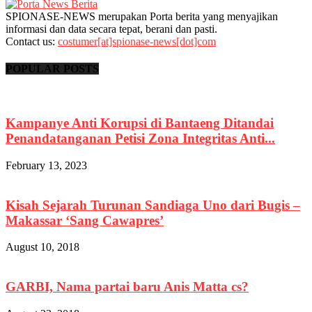
SPIONASE-NEWS merupakan Porta berita yang menyajikan
informasi dan data secara tepat, berani dan pasti.
Contact us:
costumer[at]spionase-news[dot]com
POPULAR POSTS
Kampanye Anti Korupsi di Bantaeng Ditandai
Penandatanganan Petisi Zona Integritas Anti...
February 13, 2023
Kisah Sejarah Turunan Sandiaga Uno dari Bugis –
Makassar ‘Sang Cawapres’
August 10, 2018
GARBI, Nama partai baru Anis Matta cs?