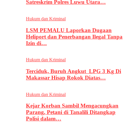
Satreskrim Polres Luwu Utara…
Hukum dan Kriminal
LSM PEMALU Laporkan Dugaan
Heliport dan Penerbangan Ilegal Tanpa
Izin di…
Hukum dan Kriminal
Terciduk, Buruh Angkut LPG 3 Kg Di
Makassar Hisap Rokok Diatas…
Hukum dan Kriminal
Kejar Korban Sambil Mengacungkan
Parang, Petani di Tanalili Ditangkap
Polisi dalam…