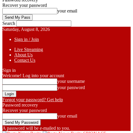
Recover your password
your email
Search
Saturday, August 8, 2026
Sign in / Join
Live Streaming
About Us
Contact Us
Sign in
Welcome! Log into your account
your username
your password
Forgot your password? Get help
Password recovery
Recover your password
your email
A password will be e-mailed to you.