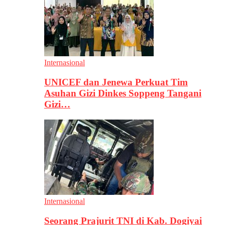
Internasional
UNICEF dan Jenewa Perkuat Tim
Asuhan Gizi Dinkes Soppeng Tangani
Gizi…
Internasional
Seorang Prajurit TNI di Kab. Dogiyai