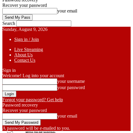
Recover your password
your email
Search
Sunday, August 9, 2026
Sign in / Join
Live Streaming
About Us
Contact Us
Sign in
Welcome! Log into your account
your username
your password
Forgot your password? Get help
Password recovery
Recover your password
your email
A password will be e-mailed to you.