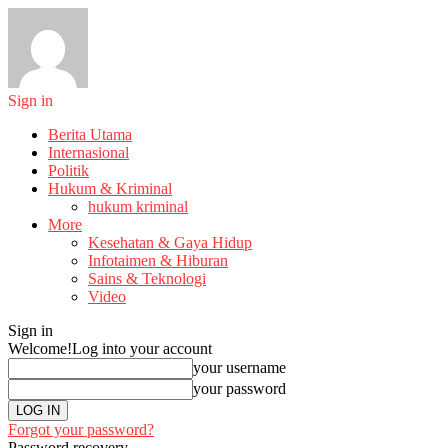
Sign in
Berita Utama
Internasional
Politik
Hukum & Kriminal
hukum kriminal
More
Kesehatan & Gaya Hidup
Infotaimen & Hiburan
Sains & Teknologi
Video
Sign in
Welcome!
Log into your account
your username
your password
Forgot your password?
Password recovery