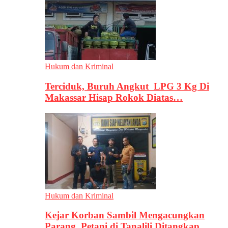
Hukum dan Kriminal
Terciduk, Buruh Angkut LPG 3 Kg Di
Makassar Hisap Rokok Diatas…
Hukum dan Kriminal
Kejar Korban Sambil Mengacungkan
Parang, Petani di Tanalili Ditangkap