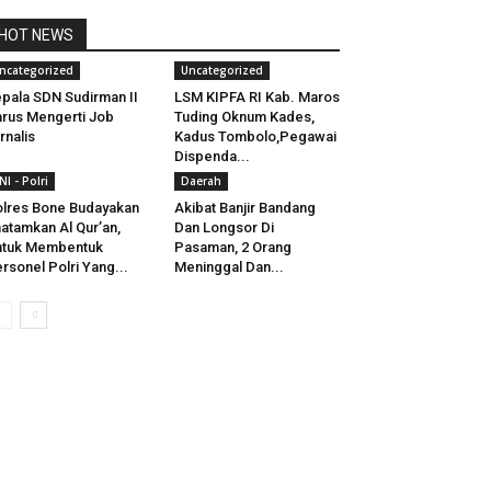
HOT NEWS
ncategorized
Uncategorized
pala SDN Sudirman II
LSM KIPFA RI Kab. Maros
rus Mengerti Job
Tuding Oknum Kades,
rnalis
Kadus Tombolo,Pegawai
Dispenda...
NI - Polri
Daerah
lres Bone Budayakan
Akibat Banjir Bandang
atamkan Al Qur’an,
Dan Longsor Di
ntuk Membentuk
Pasaman, 2 Orang
rsonel Polri Yang...
Meninggal Dan...