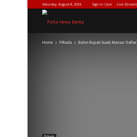
Saturday, August 8, 2026
Sign in / Join
Live Stream
SPIONASE-
Home
Pilkada
Balon Bupati Suaib Mansur Daftar 
NEWS[DOT]COM
Pilkada