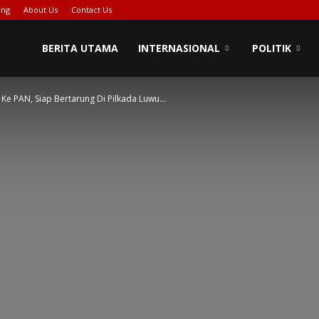
ing
About Us
Contact Us
BERITA UTAMA
INTERNASIONAL
POLITIK
Ke PAN, Siap Bertarung Di Pilkada Luwu...