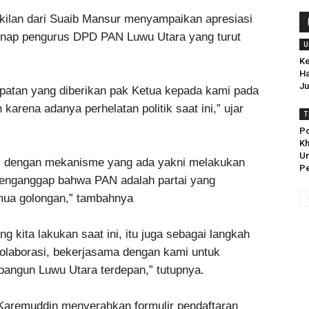
akilan dari Suaib Mansur menyampaikan apresiasi
enap pengurus DPD PAN Luwu Utara yang turut
U
Ke
Ha
Ju
patan yang diberikan pak Ketua kepada kami pada
n karena adanya perhelatan politik saat ini,” ujar
T
Po
Kh
U
uai dengan mekanisme yang ada yakni melakukan
Pe
menganggap bahwa PAN adalah partai yang
emua golongan,” tambahnya
 kita lakukan saat ini, itu juga sebagai langkah
olaborasi, bekerjasama dengan kami untuk
ngun Luwu Utara terdepan,” tutupnya.
Karemuddin menyerahkan formulir pendaftaran