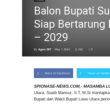
Balon Bupati S
Siap Bertarung 
– 2029
By
Agen 007
-
May 1, 2024
542
0
Share on Facebook
Tweet on Twitter
SPIONASE-NEWS.COM,- MASAMBA L
Utara, Suaib Mansur, S.T, M.Si mantapka
Bupati dan Wakil Bupati Luwu Utara peri