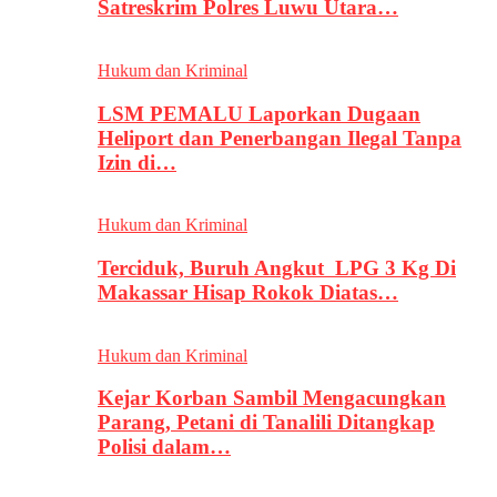
Satreskrim Polres Luwu Utara…
Hukum dan Kriminal
LSM PEMALU Laporkan Dugaan
Heliport dan Penerbangan Ilegal Tanpa
Izin di…
Hukum dan Kriminal
Terciduk, Buruh Angkut LPG 3 Kg Di
Makassar Hisap Rokok Diatas…
Hukum dan Kriminal
Kejar Korban Sambil Mengacungkan
Parang, Petani di Tanalili Ditangkap
Polisi dalam…