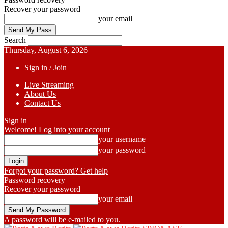
Recover your password
your email
Search
Thursday, August 6, 2026
Sign in / Join
Live Streaming
About Us
Contact Us
Sign in
Welcome! Log into your account
your username
your password
Forgot your password? Get help
Password recovery
Recover your password
your email
A password will be e-mailed to you.