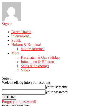
Sign in
Berita Utama
Internasional
Politik
Hukum & Kriminal
hukum kriminal
More
Kesehatan & Gaya Hidup
Infotaimen & Hiburan
Sains & Teknologi
Video
Sign in
Welcome!
Log into your account
your username
your password
Forgot your password?
Password recovery