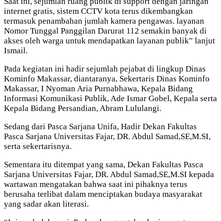
Saat ini, sejumlah ruang publik di support dengan jaringan
internet gratis, sistem CCTV kota terus dikembangkan
termasuk penambahan jumlah kamera pengawas. layanan
Nomor Tunggal Panggilan Darurat 112 semakin banyak di
akses oleh warga untuk mendapatkan layanan publik” lanjut
Ismail.
Pada kegiatan ini hadir sejumlah pejabat di lingkup Dinas
Kominfo Makassar, diantaranya, Sekertaris Dinas Kominfo
Makassar, I Nyoman Aria Purnabhawa, Kepala Bidang
Informasi Komunikasi Publik, Ade Ismar Gobel, Kepala serta
Kepala Bidang Persandian, Abram Lululangi.
Sedang dari Pasca Sarjana Unifa, Hadir Dekan Fakultas
Pasca Sarjana Universitas Fajar, DR. Abdul Samad,SE,M.SI,
serta sekertarisnya.
Sementara itu ditempat yang sama, Dekan Fakultas Pasca
Sarjana Universitas Fajar, DR. Abdul Samad,SE,M.SI kepada
wartawan mengatakan bahwa saat ini pihaknya terus
berusaha terlibat dalam menciptakan budaya masyarakat
yang sadar akan literasi.