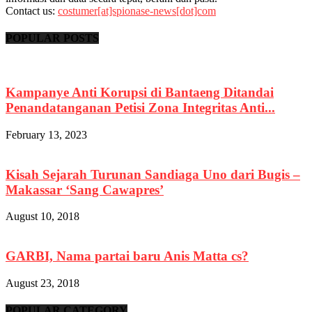
Contact us:
costumer[at]spionase-news[dot]com
POPULAR POSTS
Kampanye Anti Korupsi di Bantaeng Ditandai
Penandatanganan Petisi Zona Integritas Anti...
February 13, 2023
Kisah Sejarah Turunan Sandiaga Uno dari Bugis –
Makassar ‘Sang Cawapres’
August 10, 2018
GARBI, Nama partai baru Anis Matta cs?
August 23, 2018
POPULAR CATEGORY