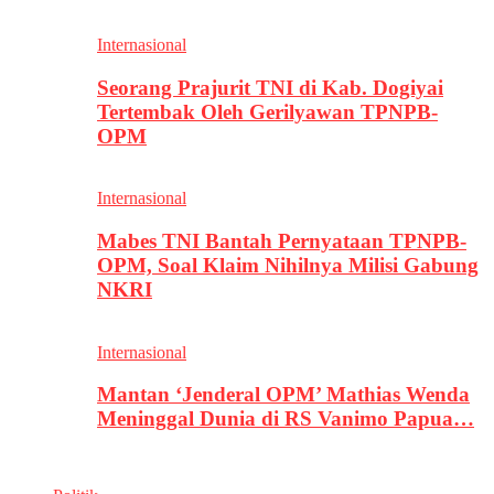
Internasional
Seorang Prajurit TNI di Kab. Dogiyai
Tertembak Oleh Gerilyawan TPNPB-
OPM
Internasional
Mabes TNI Bantah Pernyataan TPNPB-
OPM, Soal Klaim Nihilnya Milisi Gabung
NKRI
Internasional
Mantan ‘Jenderal OPM’ Mathias Wenda
Meninggal Dunia di RS Vanimo Papua…