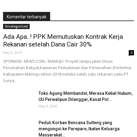
Komentar terbanyak
Uncategorized
Ada Apa..! PPK Memutuskan Kontrak Kerja
Rekanan setelah Dana Cair 30%
May 9, 2019
0
SPOINASE- NEWS.COM,- MAMUJU- Proyek lampu jalan Dinas
Perumahan Rakyat,Kawasan Pemukiman dan Pertanahan (Perkimta)
Kabupaten Mamuju tahun 2018 melalui salah satu rekanan yaitu PT
Surya...
Toko Agung Membandel, Merasa Kebal Hukum,
UU Perwalipun Dilanggar, Kasat Pol...
May 4, 2020
Peduli Korban Bencana Sulteng yang
mengungsi ke Parepare, Ikatan Keluarga
Masyarakat...