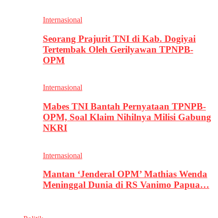
Internasional
Seorang Prajurit TNI di Kab. Dogiyai
Tertembak Oleh Gerilyawan TPNPB-
OPM
Internasional
Mabes TNI Bantah Pernyataan TPNPB-
OPM, Soal Klaim Nihilnya Milisi Gabung
NKRI
Internasional
Mantan ‘Jenderal OPM’ Mathias Wenda
Meninggal Dunia di RS Vanimo Papua…