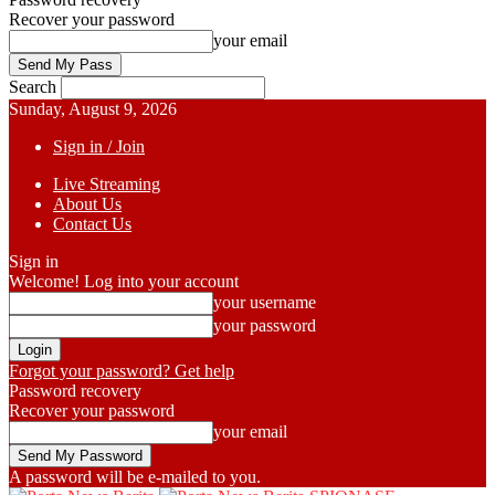
Recover your password
your email
Search
Sunday, August 9, 2026
Sign in / Join
Live Streaming
About Us
Contact Us
Sign in
Welcome! Log into your account
your username
your password
Forgot your password? Get help
Password recovery
Recover your password
your email
A password will be e-mailed to you.