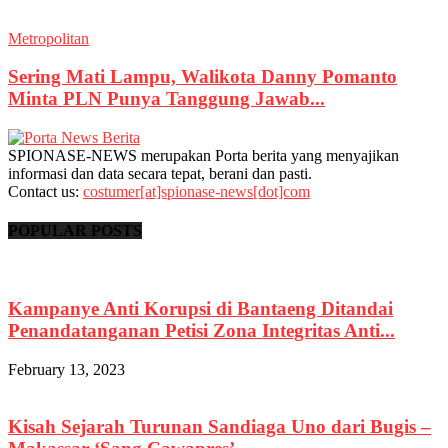
Metropolitan
Sering Mati Lampu, Walikota Danny Pomanto
Minta PLN Punya Tanggung Jawab...
SPIONASE-NEWS merupakan Porta berita yang menyajikan
informasi dan data secara tepat, berani dan pasti.
Contact us:
costumer[at]spionase-news[dot]com
POPULAR POSTS
Kampanye Anti Korupsi di Bantaeng Ditandai
Penandatanganan Petisi Zona Integritas Anti...
February 13, 2023
Kisah Sejarah Turunan Sandiaga Uno dari Bugis –