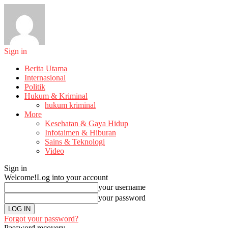
Sign in
Berita Utama
Internasional
Politik
Hukum & Kriminal
hukum kriminal
More
Kesehatan & Gaya Hidup
Infotaimen & Hiburan
Sains & Teknologi
Video
Sign in
Welcome!
Log into your account
your username
your password
Forgot your password?
Password recovery