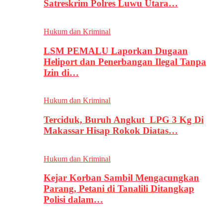
Satreskrim Polres Luwu Utara…
Hukum dan Kriminal
LSM PEMALU Laporkan Dugaan
Heliport dan Penerbangan Ilegal Tanpa
Izin di…
Hukum dan Kriminal
Terciduk, Buruh Angkut LPG 3 Kg Di
Makassar Hisap Rokok Diatas…
Hukum dan Kriminal
Kejar Korban Sambil Mengacungkan
Parang, Petani di Tanalili Ditangkap
Polisi dalam…