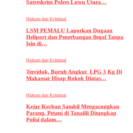
Satreskrim Polres Luwu Utara…
Hukum dan Kriminal
LSM PEMALU Laporkan Dugaan
Heliport dan Penerbangan Ilegal Tanpa
Izin di…
Hukum dan Kriminal
Terciduk, Buruh Angkut LPG 3 Kg Di
Makassar Hisap Rokok Diatas…
Hukum dan Kriminal
Kejar Korban Sambil Mengacungkan
Parang, Petani di Tanalili Ditangkap
Polisi dalam…