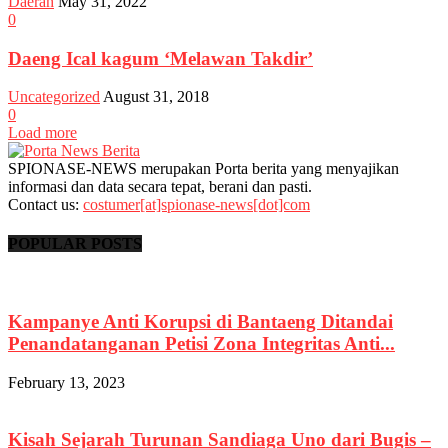
Daerah
May 31, 2022
0
Daeng Ical kagum ‘Melawan Takdir’
Uncategorized
August 31, 2018
0
Load more
SPIONASE-NEWS merupakan Porta berita yang menyajikan
informasi dan data secara tepat, berani dan pasti.
Contact us:
costumer[at]spionase-news[dot]com
POPULAR POSTS
Kampanye Anti Korupsi di Bantaeng Ditandai
Penandatanganan Petisi Zona Integritas Anti...
February 13, 2023
Kisah Sejarah Turunan Sandiaga Uno dari Bugis –