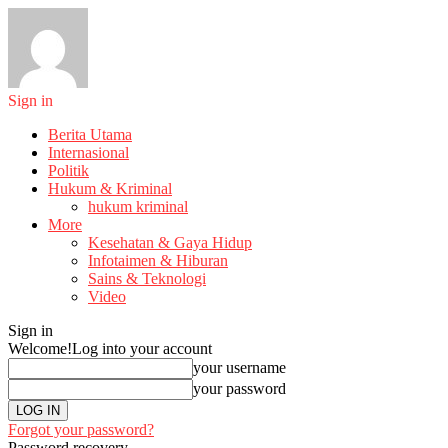
Sign in
Berita Utama
Internasional
Politik
Hukum & Kriminal
hukum kriminal
More
Kesehatan & Gaya Hidup
Infotaimen & Hiburan
Sains & Teknologi
Video
Sign in
Welcome!
Log into your account
your username
your password
Forgot your password?
Password recovery