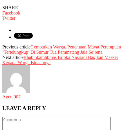
SHARE
Facebook
Twitter
Previous article
Gemparkan Warga, Penemuan Mayat Perempuan
‘Tertelungkup’ Di Sumur Tua Pammatang Jala Se’rena
Next article
Bhabinkamtibmas Bripka Nasriadi Bagikan Masker
Kepada Warga Binaannya
Agen 007
LEAVE A REPLY