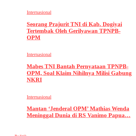
Internasional
Seorang Prajurit TNI di Kab. Dogiyai
Tertembak Oleh Gerilyawan TPNPB-
OPM
Internasional
Mabes TNI Bantah Pernyataan TPNPB-
OPM, Soal Klaim Nihilnya Milisi Gabung
NKRI
Internasional
Mantan ‘Jenderal OPM’ Mathias Wenda
Meninggal Dunia di RS Vanimo Papua…