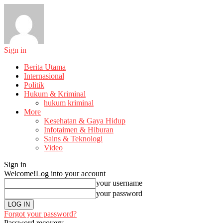
Sign in
Berita Utama
Internasional
Politik
Hukum & Kriminal
hukum kriminal
More
Kesehatan & Gaya Hidup
Infotaimen & Hiburan
Sains & Teknologi
Video
Sign in
Welcome!
Log into your account
your username
your password
Forgot your password?
Password recovery