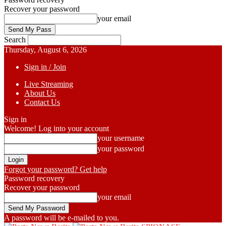
Recover your password
your email
Search
Thursday, August 6, 2026
Sign in / Join
Live Streaming
About Us
Contact Us
Sign in
Welcome! Log into your account
your username
your password
Forgot your password? Get help
Password recovery
Recover your password
your email
A password will be e-mailed to you.