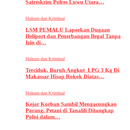
Satreskrim Polres Luwu Utara…
Hukum dan Kriminal
LSM PEMALU Laporkan Dugaan
Heliport dan Penerbangan Ilegal Tanpa
Izin di…
Hukum dan Kriminal
Terciduk, Buruh Angkut LPG 3 Kg Di
Makassar Hisap Rokok Diatas…
Hukum dan Kriminal
Kejar Korban Sambil Mengacungkan
Parang, Petani di Tanalili Ditangkap
Polisi dalam…