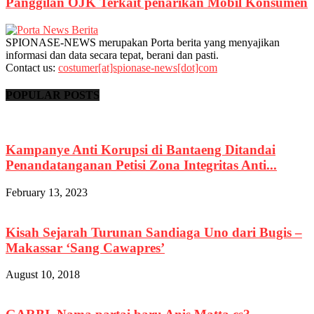
Panggilan OJK Terkait penarikan Mobil Konsumen
SPIONASE-NEWS merupakan Porta berita yang menyajikan
informasi dan data secara tepat, berani dan pasti.
Contact us:
costumer[at]spionase-news[dot]com
POPULAR POSTS
Kampanye Anti Korupsi di Bantaeng Ditandai
Penandatanganan Petisi Zona Integritas Anti...
February 13, 2023
Kisah Sejarah Turunan Sandiaga Uno dari Bugis –
Makassar ‘Sang Cawapres’
August 10, 2018