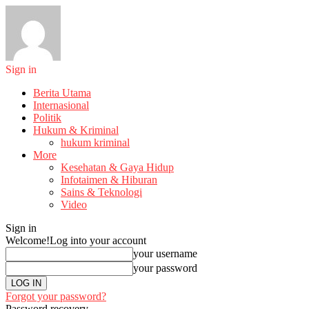
Sign in
Berita Utama
Internasional
Politik
Hukum & Kriminal
hukum kriminal
More
Kesehatan & Gaya Hidup
Infotaimen & Hiburan
Sains & Teknologi
Video
Sign in
Welcome!
Log into your account
your username
your password
Forgot your password?
Password recovery