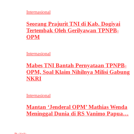
Internasional
Seorang Prajurit TNI di Kab. Dogiyai
Tertembak Oleh Gerilyawan TPNPB-
OPM
Internasional
Mabes TNI Bantah Pernyataan TPNPB-
OPM, Soal Klaim Nihilnya Milisi Gabung
NKRI
Internasional
Mantan ‘Jenderal OPM’ Mathias Wenda
Meninggal Dunia di RS Vanimo Papua…