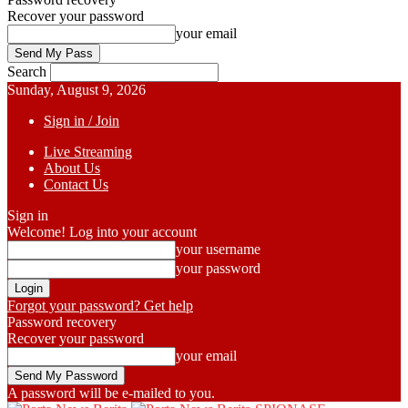
Recover your password
your email
Search
Sunday, August 9, 2026
Sign in / Join
Live Streaming
About Us
Contact Us
Sign in
Welcome! Log into your account
your username
your password
Forgot your password? Get help
Password recovery
Recover your password
your email
A password will be e-mailed to you.