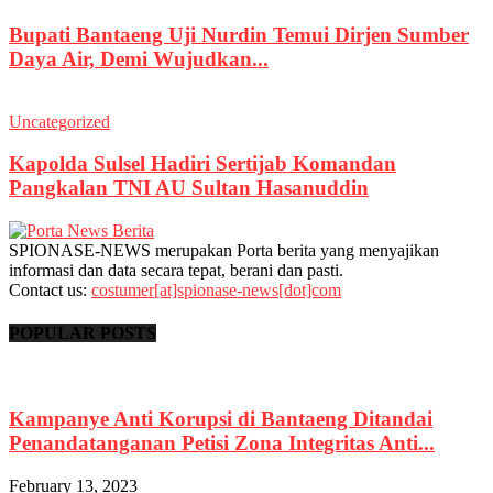
Bupati Bantaeng Uji Nurdin Temui Dirjen Sumber
Daya Air, Demi Wujudkan...
Uncategorized
Kapolda Sulsel Hadiri Sertijab Komandan
Pangkalan TNI AU Sultan Hasanuddin
SPIONASE-NEWS merupakan Porta berita yang menyajikan
informasi dan data secara tepat, berani dan pasti.
Contact us:
costumer[at]spionase-news[dot]com
POPULAR POSTS
Kampanye Anti Korupsi di Bantaeng Ditandai
Penandatanganan Petisi Zona Integritas Anti...
February 13, 2023