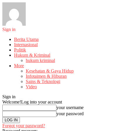
Sign in
Berita Utama
Internasional
Politik
Hukum & Kriminal
hukum kriminal
More
Kesehatan & Gaya Hidup
Infotaimen & Hiburan
Sains & Teknologi
Video
Sign in
Welcome!
Log into your account
your username
your password
Forgot your password?
Password recovery