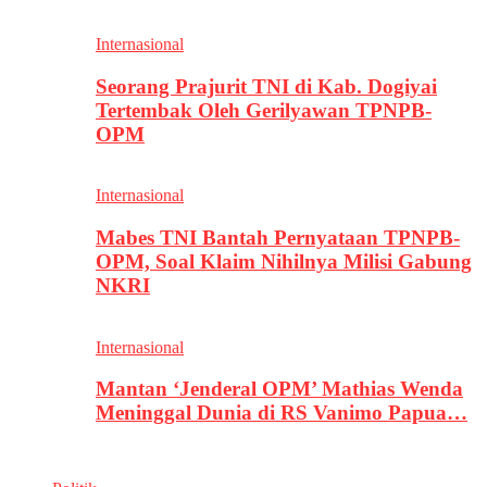
Internasional
Seorang Prajurit TNI di Kab. Dogiyai
Tertembak Oleh Gerilyawan TPNPB-
OPM
Internasional
Mabes TNI Bantah Pernyataan TPNPB-
OPM, Soal Klaim Nihilnya Milisi Gabung
NKRI
Internasional
Mantan ‘Jenderal OPM’ Mathias Wenda
Meninggal Dunia di RS Vanimo Papua…