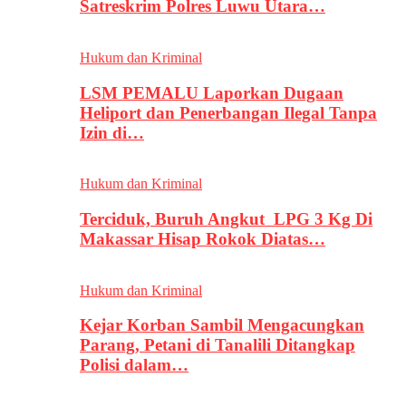
Satreskrim Polres Luwu Utara…
Hukum dan Kriminal
LSM PEMALU Laporkan Dugaan
Heliport dan Penerbangan Ilegal Tanpa
Izin di…
Hukum dan Kriminal
Terciduk, Buruh Angkut LPG 3 Kg Di
Makassar Hisap Rokok Diatas…
Hukum dan Kriminal
Kejar Korban Sambil Mengacungkan
Parang, Petani di Tanalili Ditangkap
Polisi dalam…