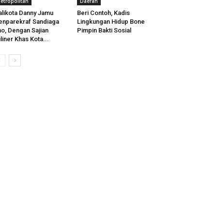
etropolitan
Daerah
likota Danny Jamu
Beri Contoh, Kadis
nparekraf Sandiaga
Lingkungan Hidup Bone
o, Dengan Sajian
Pimpin Bakti Sosial
liner Khas Kota...