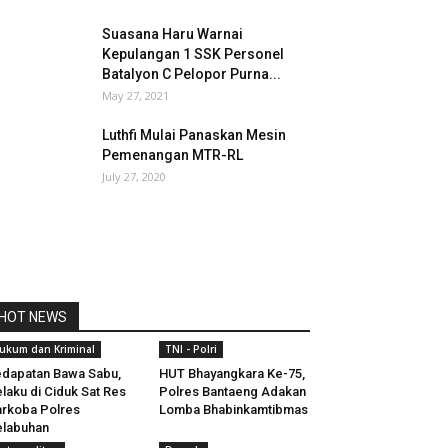
Suasana Haru Warnai
Kepulangan 1 SSK Personel
Batalyon C Pelopor Purna...
May 27, 2021
Luthfi Mulai Panaskan Mesin
Pemenangan MTR-RL
July 27, 2020
HOT NEWS
ukum dan Kriminal
TNI - Polri
dapatan Bawa Sabu,
HUT Bhayangkara Ke-75,
laku di Ciduk Sat Res
Polres Bantaeng Adakan
rkoba Polres
Lomba Bhabinkamtibmas
labuhan