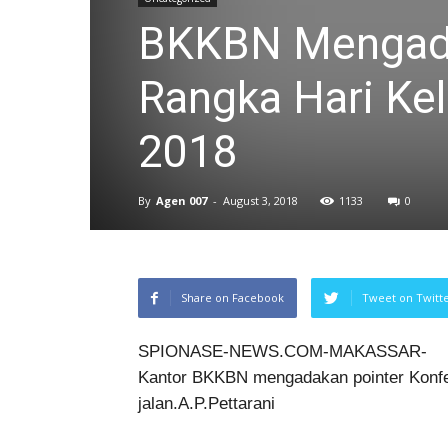
BKKBN Mengada
Rangka Hari Ke
2018
By
Agen 007
-
August 3, 2018
1133
0
Share on Facebook
Tweet on Twitt
SPIONASE-NEWS.COM-MAKASSAR-
Kantor BKKBN mengadakan pointer Konfer
jalan.A.P.Pettarani