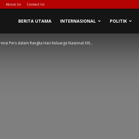
About Us
Contact Us
BERITA UTAMA
INTERNASIONAL
POLITIK
si Pers dalam Rangka Hari Keluarga Nasional XXI...