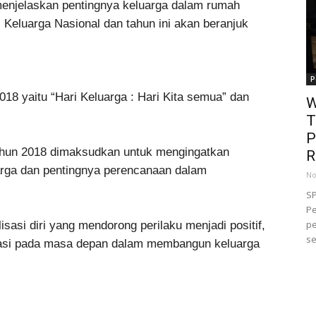
menjelaskan pentingnya keluarga dalam rumah
 Keluarga Nasional dan tahun ini akan beranjuk
P
18 yaitu “Hari Keluarga : Hari Kita semua” dan
W
T
P
tahun 2018 dimaksudkan untuk mengingatkan
R
arga dan pentingnya perencanaan dalam
No
S
Pe
pe
sasi diri yang mendorong perilaku menjadi positif,
se
ientasi pada masa depan dalam membangun keluarga