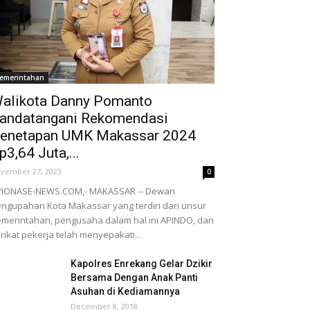
emerintahan
alikota Danny Pomanto
andatangani Rekomendasi
enetapan UMK Makassar 2024
p3,64 Juta,...
vember 27, 2023
0
PIONASE-NEWS.COM,- MAKASSAR -- Dewan
ngupahan Kota Makassar yang terdiri dari unsur
merintahan, pengusaha dalam hal ini APINDO, dan
rikat pekerja telah menyepakati...
Kapolres Enrekang Gelar Dzikir
Bersama Dengan Anak Panti
Asuhan di Kediamannya
December 8, 2018