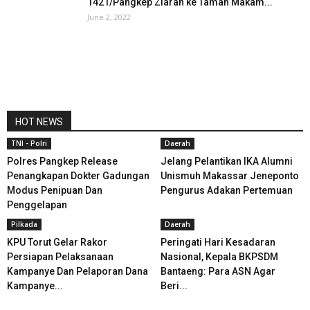
1421/Pangkep Ziarah ke Taman Makam...
June 2, 2022
HOT NEWS
TNI - Polri
Daerah
Polres Pangkep Release
Jelang Pelantikan IKA Alumni
Penangkapan Dokter Gadungan
Unismuh Makassar Jeneponto
Modus Penipuan Dan
Pengurus Adakan Pertemuan
Penggelapan
Pilkada
Daerah
KPU Torut Gelar Rakor
Peringati Hari Kesadaran
Persiapan Pelaksanaan
Nasional, Kepala BKPSDM
Kampanye Dan Pelaporan Dana
Bantaeng: Para ASN Agar
Kampanye...
Beri...