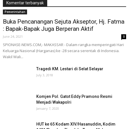
Komentar terbanyak
Pemerintahan
Buka Pencanangan Sejuta Akseptor, Hj. Fatma
: Bapak-Bapak Juga Berperan Aktif
June 24, 2021
0
SPIONASE-NEWS.COM,- MAKASSAR - Dalam rangka memperingati Hari
Keluarga Nasional (Harganas) ke -28 secara serentak di Indonesia.
Wakil Wali...
Tragedi KM. Lestari di Selat Selayar
July 3, 2018
Komjen Pol. Gatot Eddy Pramono Resmi
Menjadi Wakapolri
January 7, 2020
HUT ke 65 Kodam XIV/Hasanuddin, Kodim