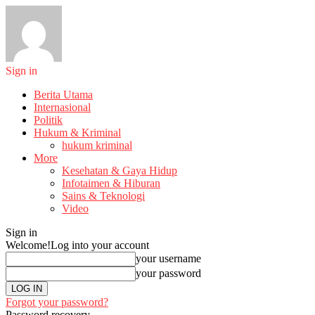
Sign in
Berita Utama
Internasional
Politik
Hukum & Kriminal
hukum kriminal
More
Kesehatan & Gaya Hidup
Infotaimen & Hiburan
Sains & Teknologi
Video
Sign in
Welcome!
Log into your account
your username
your password
Forgot your password?
Password recovery