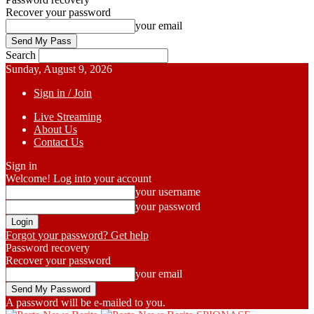
Recover your password
your email
Search
Sunday, August 9, 2026
Sign in / Join
Live Streaming
About Us
Contact Us
Sign in
Welcome! Log into your account
your username
your password
Forgot your password? Get help
Password recovery
Recover your password
your email
A password will be e-mailed to you.