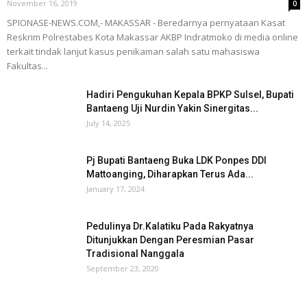
November 16, 2019
0
SPIONASE-NEWS.COM,- MAKASSAR - Beredarnya pernyataan Kasat
Reskrim Polrestabes Kota Makassar AKBP Indratmoko di media online
terkait tindak lanjut kasus penikaman salah satu mahasiswa
Fakultas...
Hadiri Pengukuhan Kepala BPKP Sulsel, Bupati
Bantaeng Uji Nurdin Yakin Sinergitas...
July 14, 2025
Pj Bupati Bantaeng Buka LDK Ponpes DDI
Mattoanging, Diharapkan Terus Ada...
January 17, 2024
Pedulinya Dr.Kalatiku Pada Rakyatnya
Ditunjukkan Dengan Peresmian Pasar
Tradisional Nanggala
September 23, 2020