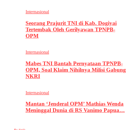
Internasional
Seorang Prajurit TNI di Kab. Dogiyai
Tertembak Oleh Gerilyawan TPNPB-
OPM
Internasional
Mabes TNI Bantah Pernyataan TPNPB-
OPM, Soal Klaim Nihilnya Milisi Gabung
NKRI
Internasional
Mantan ‘Jenderal OPM’ Mathias Wenda
Meninggal Dunia di RS Vanimo Papua…