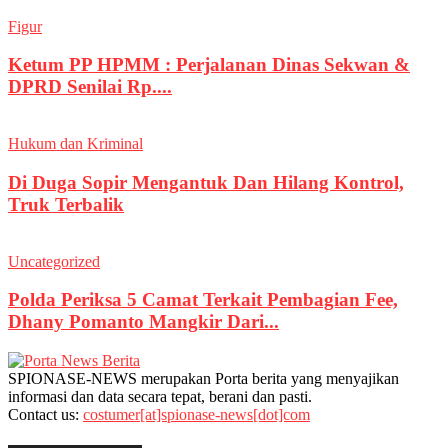
Figur
Ketum PP HPMM : Perjalanan Dinas Sekwan &
DPRD Senilai Rp....
Hukum dan Kriminal
Di Duga Sopir Mengantuk Dan Hilang Kontrol,
Truk Terbalik
Uncategorized
Polda Periksa 5 Camat Terkait Pembagian Fee,
Dhany Pomanto Mangkir Dari...
SPIONASE-NEWS merupakan Porta berita yang menyajikan
informasi dan data secara tepat, berani dan pasti.
Contact us:
costumer[at]spionase-news[dot]com