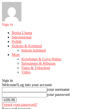
Sign in
Berita Utama
Internasional
Politik
Hukum & Kriminal
hukum kriminal
More
Kesehatan & Gaya Hidup
Infotaimen & Hiburan
Sains & Teknologi
Video
Sign in
Welcome!
Log into your account
your username
your password
Forgot your password?
Password recovery