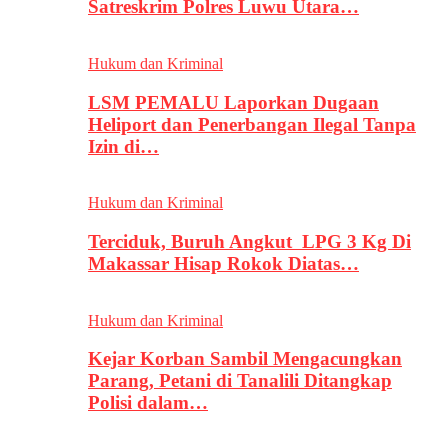
Satreskrim Polres Luwu Utara…
Hukum dan Kriminal
LSM PEMALU Laporkan Dugaan
Heliport dan Penerbangan Ilegal Tanpa
Izin di…
Hukum dan Kriminal
Terciduk, Buruh Angkut LPG 3 Kg Di
Makassar Hisap Rokok Diatas…
Hukum dan Kriminal
Kejar Korban Sambil Mengacungkan
Parang, Petani di Tanalili Ditangkap
Polisi dalam…