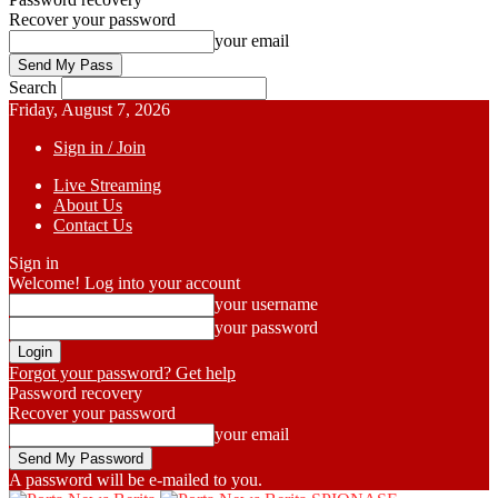
Recover your password
your email
Search
Friday, August 7, 2026
Sign in / Join
Live Streaming
About Us
Contact Us
Sign in
Welcome! Log into your account
your username
your password
Forgot your password? Get help
Password recovery
Recover your password
your email
A password will be e-mailed to you.