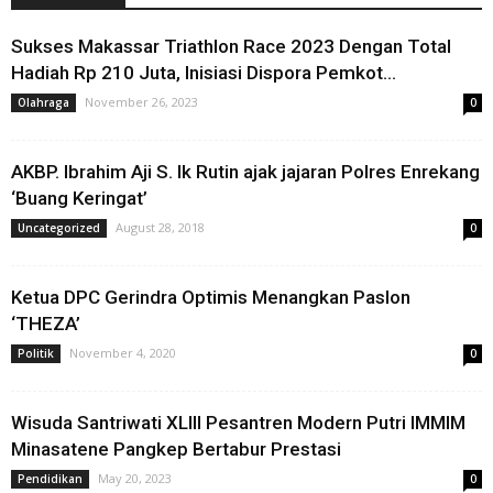
Sukses Makassar Triathlon Race 2023 Dengan Total
Hadiah Rp 210 Juta, Inisiasi Dispora Pemkot...
November 26, 2023
Olahraga
0
AKBP. Ibrahim Aji S. Ik Rutin ajak jajaran Polres Enrekang
‘Buang Keringat’
August 28, 2018
Uncategorized
0
Ketua DPC Gerindra Optimis Menangkan Paslon
‘THEZA’
November 4, 2020
Politik
0
Wisuda Santriwati XLIII Pesantren Modern Putri IMMIM
Minasatene Pangkep Bertabur Prestasi
May 20, 2023
Pendidikan
0