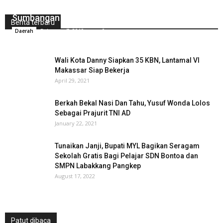
Ika Alumni SMAN 1 Tamalatea Berikan
Sumbangan Korban Banjir Di Jeneponto
Berita terbaru
February 7, 2019
0
Daerah
Wali Kota Danny Siapkan 35 KBN, Lantamal VI
Makassar Siap Bekerja
April 29, 2021
Berkah Bekal Nasi Dan Tahu, Yusuf Wonda Lolos
Sebagai Prajurit TNI AD
January 22, 2021
Tunaikan Janji, Bupati MYL Bagikan Seragam
Sekolah Gratis Bagi Pelajar SDN Bontoa dan
SMPN Labakkang Pangkep
August 17, 2022
Patut dibaca