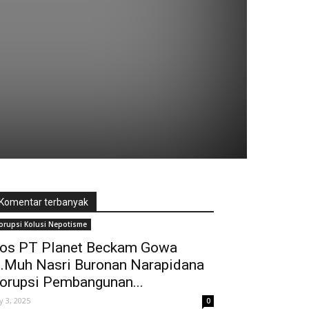
Komentar terbanyak
orupsi Kolusi Nepotisme
os PT Planet Beckam Gowa
.Muh Nasri Buronan Narapidana
orupsi Pembangunan...
ly 3, 2025
0