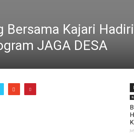
 Bersama Kajari Hadiri
Program JAGA DESA
K
B
H
K
Ju