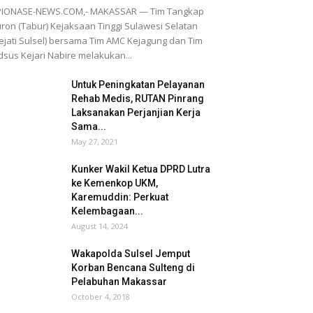
PIONASE-NEWS.COM,- MAKASSAR — Tim Tangkap
ron (Tabur) Kejaksaan Tinggi Sulawesi Selatan
ejati Sulsel) bersama Tim AMC Kejagung dan Tim
dsus Kejari Nabire melakukan...
Untuk Peningkatan Pelayanan
Rehab Medis, RUTAN Pinrang
Laksanakan Perjanjian Kerja
Sama...
May 27, 2021
Kunker Wakil Ketua DPRD Lutra
ke Kemenkop UKM,
Karemuddin: Perkuat
Kelembagaan...
August 14, 2024
Wakapolda Sulsel Jemput
Korban Bencana Sulteng di
Pelabuhan Makassar
October 4, 2018