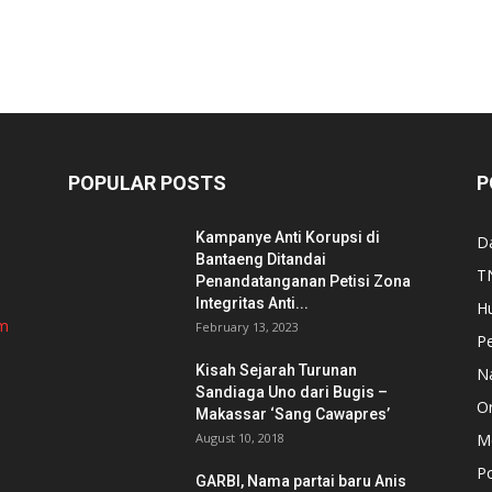
POPULAR POSTS
P
Kampanye Anti Korupsi di
D
Bantaeng Ditandai
TN
Penandatanganan Petisi Zona
Integritas Anti...
H
om
February 13, 2023
P
Kisah Sejarah Turunan
N
Sandiaga Uno dari Bugis –
Or
Makassar ‘Sang Cawapres’
August 10, 2018
Me
Po
GARBI, Nama partai baru Anis