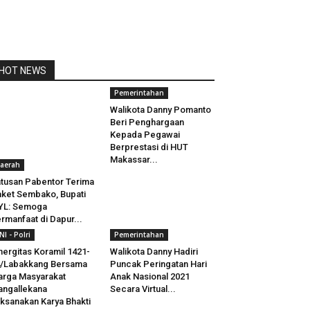
HOT NEWS
Pemerintahan
Walikota Danny Pomanto
Beri Penghargaan
Kepada Pegawai
Berprestasi di HUT
Makassar...
aerah
tusan Pabentor Terima
ket Sembako, Bupati
YL: Semoga
rmanfaat di Dapur...
NI - Polri
Pemerintahan
nergitas Koramil 1421-
Walikota Danny Hadiri
/Labakkang Bersama
Puncak Peringatan Hari
rga Masyarakat
Anak Nasional 2021
ngallekana
Secara Virtual...
ksanakan Karya Bhakti