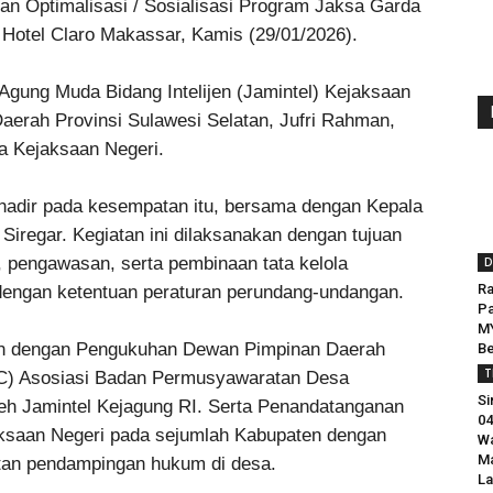
tan Optimalisasi / Sosialisasi Program Jaksa Garda
Hotel Claro Makassar, Kamis (29/01/2026).
a Agung Muda Bidang Intelijen (Jamintel) Kejaksaan
aerah Provinsi Sulawesi Selatan, Jufri Rahman,
a Kejaksaan Negeri.
 hadir pada kesempatan itu, bersama dengan Kepala
iregar. Kegiatan ini dilaksanakan dengan tujuan
pengawasan, serta pembinaan tata kelola
D
Ra
 dengan ketentuan peraturan perundang-undangan.
Pa
M
ikan dengan Pengukuhan Dewan Pimpinan Daerah
Be
T
) Asosiasi Badan Permusyawaratan Desa
Si
leh Jamintel Kejagung RI. Serta Penandatanganan
04
aksaan Negeri pada sejumlah Kabupaten dengan
Wa
Ma
an pendampingan hukum di desa.
La