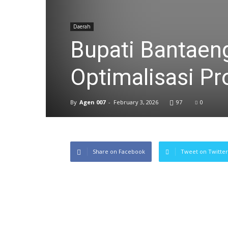
Daerah
Bupati Bantaeng
Optimalisasi 
By
Agen 007
-
February 3, 2026
97
0
Share on Facebook
Tweet on Twitter