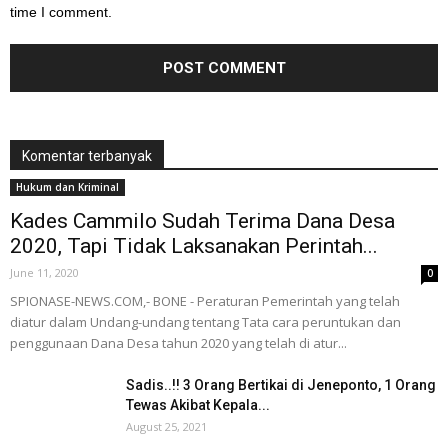
time I comment.
Komentar terbanyak
Hukum dan Kriminal
Kades Cammilo Sudah Terima Dana Desa
2020, Tapi Tidak Laksanakan Perintah...
June 11, 2020
0
SPIONASE-NEWS.COM,- BONE - Peraturan Pemerintah yang telah
diatur dalam Undang-undang tentang Tata cara peruntukan dan
penggunaan Dana Desa tahun 2020 yang telah di atur...
Sadis..!! 3 Orang Bertikai di Jeneponto, 1 Orang
Tewas Akibat Kepala...
August 25, 2021