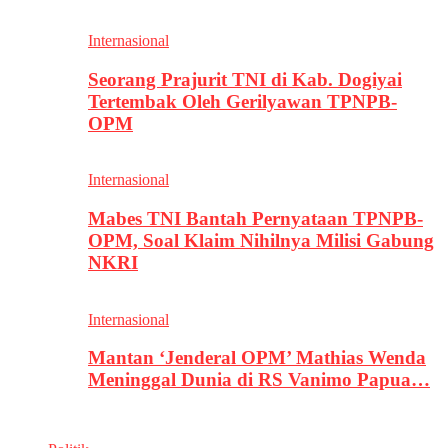
Internasional
Seorang Prajurit TNI di Kab. Dogiyai
Tertembak Oleh Gerilyawan TPNPB-
OPM
Internasional
Mabes TNI Bantah Pernyataan TPNPB-
OPM, Soal Klaim Nihilnya Milisi Gabung
NKRI
Internasional
Mantan ‘Jenderal OPM’ Mathias Wenda
Meninggal Dunia di RS Vanimo Papua…