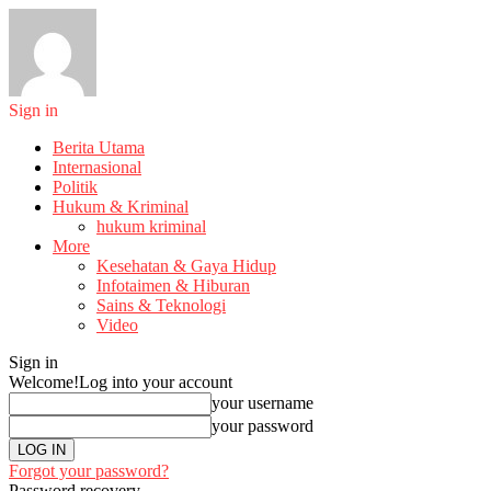
Sign in
Berita Utama
Internasional
Politik
Hukum & Kriminal
hukum kriminal
More
Kesehatan & Gaya Hidup
Infotaimen & Hiburan
Sains & Teknologi
Video
Sign in
Welcome!
Log into your account
your username
your password
Forgot your password?
Password recovery