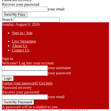
Recover your password
your email
Search
Sunday, August 9, 2026
Sign in / Join
Live Streaming
About Us
Contact Us
Sign in
Welcome! Log into your account
your username
your password
Forgot your password? Get help
Password recovery
Recover your password
your email
A password will be e-mailed to you.