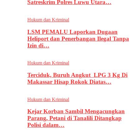
Satreskrim Polres Luwu Utara…
Hukum dan Kriminal
LSM PEMALU Laporkan Dugaan
Heliport dan Penerbangan Ilegal Tanpa
Izin di…
Hukum dan Kriminal
Terciduk, Buruh Angkut LPG 3 Kg Di
Makassar Hisap Rokok Diatas…
Hukum dan Kriminal
Kejar Korban Sambil Mengacungkan
Parang, Petani di Tanalili Ditangkap
Polisi dalam…