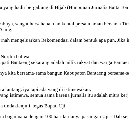
u yang hadir bergabung di Hijab (Himpunan Jurnalis Butta To
rabnya, sangat bersahabat dan kental persaudaraan bersama T
Asing.
 pernah mengeluarkan Rekomendasi dalam bentuk apa pun, Jika i
i Nurdin bahwa
 Bupati Bantaeng sekarang adalah milik rakyat dan warga Bantae
aatnya kita bersama-sama bangun Kabupaten Bantaeng bersama-s
 lantang, iya tapi ada yang di istimewakan,
yang istimewa, semua sama karena jurnalis itu adalah mitra ke
 tindaklanjuti, tegas Bupati Uji.
 bagaimana dengan 100 hari kerjanya pasangan Uji – Dah seja