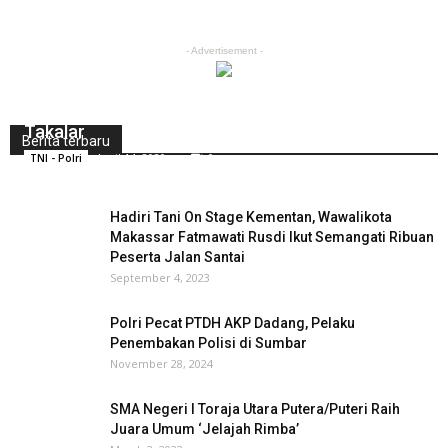
- Advertisement -
Kodim 1426/Takalar Menyerahkan Hasil
Pembangunan TMMD Ke-107 Kepada Pemkab
Takalar
Berita terbaru
April 14, 2020
0
TNI - Polri
Hadiri Tani On Stage Kementan, Wawalikota
Makassar Fatmawati Rusdi Ikut Semangati Ribuan
Peserta Jalan Santai
September 4, 2023
Polri Pecat PTDH AKP Dadang, Pelaku
Penembakan Polisi di Sumbar
November 28, 2024
SMA Negeri I Toraja Utara Putera/Puteri Raih
Juara Umum ‘Jelajah Rimba’