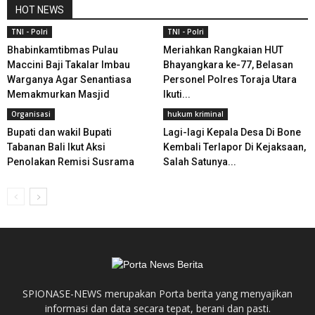
HOT NEWS
TNI - Polri
TNI - Polri
Bhabinkamtibmas Pulau
Meriahkan Rangkaian HUT
Maccini Baji Takalar Imbau
Bhayangkara ke-77, Belasan
Warganya Agar Senantiasa
Personel Polres Toraja Utara
Memakmurkan Masjid
Ikuti...
Organisasi
hukum kriminal
Bupati dan wakil Bupati
Lagi-lagi Kepala Desa Di Bone
Tabanan Bali Ikut Aksi
Kembali Terlapor Di Kejaksaan,
Penolakan Remisi Susrama
Salah Satunya...
SPIONASE-NEWS merupakan Porta berita yang menyajikan
informasi dan data secara tepat, berani dan pasti.