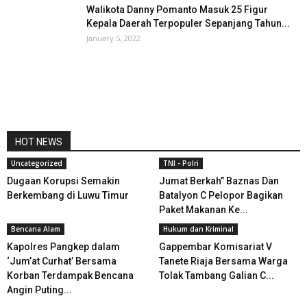
Walikota Danny Pomanto Masuk 25 Figur
Kepala Daerah Terpopuler Sepanjang Tahun...
January 5, 2022
HOT NEWS
Uncategorized
TNI - Polri
Dugaan Korupsi Semakin
Jumat Berkah” Baznas Dan
Berkembang di Luwu Timur
Batalyon C Pelopor Bagikan
Paket Makanan Ke...
Bencana Alam
Hukum dan Kriminal
Kapolres Pangkep dalam
Gappembar Komisariat V
‘Jum’at Curhat’ Bersama
Tanete Riaja Bersama Warga
Korban Terdampak Bencana
Tolak Tambang Galian C...
Angin Puting...