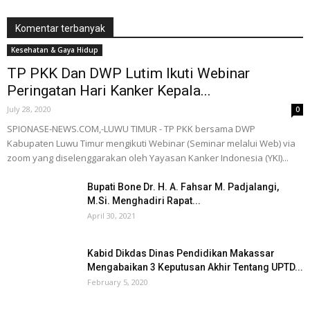
Komentar terbanyak
Kesehatan & Gaya Hidup
TP PKK Dan DWP Lutim Ikuti Webinar
Peringatan Hari Kanker Kepala...
July 28, 2020
0
SPIONASE-NEWS.COM,-LUWU TIMUR - TP PKK bersama DWP
Kabupaten Luwu Timur mengikuti Webinar (Seminar melalui Web) via
zoom yang diselenggarakan oleh Yayasan Kanker Indonesia (YKI)...
Bupati Bone Dr. H. A. Fahsar M. Padjalangi,
M.Si. Menghadiri Rapat...
April 30, 2021
Kabid Dikdas Dinas Pendidikan Makassar
Mengabaikan 3 Keputusan Akhir Tentang UPTD...
February 5, 2020