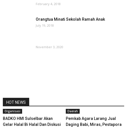
February 4, 2018
Orangtua Minati Sekolah Ramah Anak
July 19, 2018
November 3, 2020
HOT NEWS
Organisasi
Daerah
BADKO HMI Sulselbar Akan
Pemkab Agara Larang Jual
Gelar Halal Bi Halal Dan Diskusi
Daging Babi, Miras, Pestapora