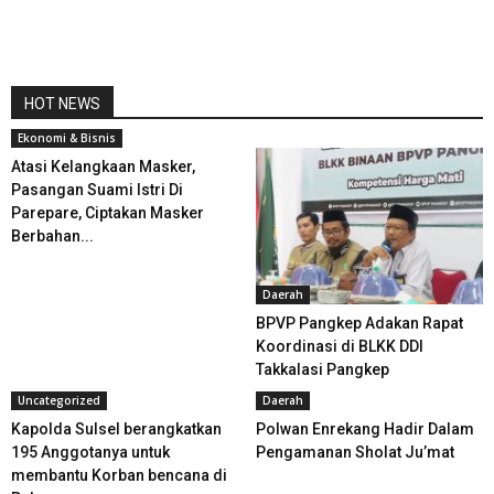
HOT NEWS
Ekonomi & Bisnis
Atasi Kelangkaan Masker,
Pasangan Suami Istri Di
Parepare, Ciptakan Masker
Berbahan...
Daerah
BPVP Pangkep Adakan Rapat
Koordinasi di BLKK DDI
Takkalasi Pangkep
Uncategorized
Daerah
Kapolda Sulsel berangkatkan
Polwan Enrekang Hadir Dalam
195 Anggotanya untuk
Pengamanan Sholat Ju’mat
membantu Korban bencana di