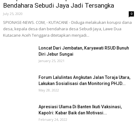
Bendahara Sebudi Jaya Jadi Tersangka
July 25, 2020
0
SPIONASE-NEWS. COM, - KUTACANE - Diduga melakukan korupsi dana
desa, kepala desa dan bendahara desa Sebudi Jaya, Lawe Dua
Kutacane Aceh Tenggara ditetapkan menjadi...
Loncat Dari Jembatan, Karyawati RSUD Bunuh
Diri Jebur Sungai
January 25, 2021
Forum Lalulintas Angkutan Jalan Toraja Utara,
Lakukan Sosialisasi dan Monitoring PHJD...
May 28, 2022
Apresiasi Ulama Di Banten Ikuti Vaksinasi,
Kapolri: Kabar Baik dan Motivasi...
February 24, 2022