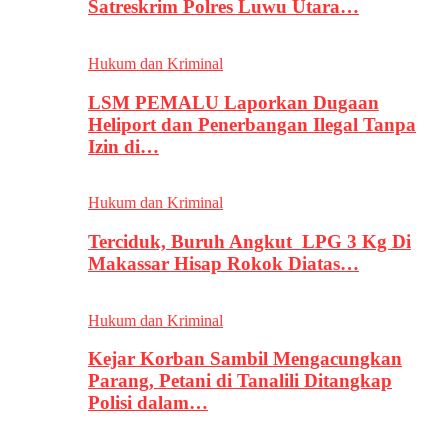
Satreskrim Polres Luwu Utara…
Hukum dan Kriminal
LSM PEMALU Laporkan Dugaan
Heliport dan Penerbangan Ilegal Tanpa
Izin di…
Hukum dan Kriminal
Terciduk, Buruh Angkut LPG 3 Kg Di
Makassar Hisap Rokok Diatas…
Hukum dan Kriminal
Kejar Korban Sambil Mengacungkan
Parang, Petani di Tanalili Ditangkap
Polisi dalam…