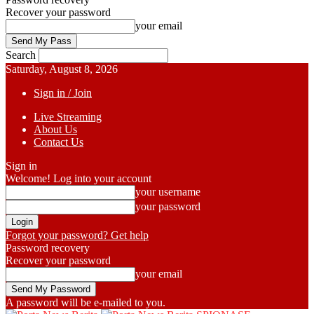
Recover your password
your email
Search
Saturday, August 8, 2026
Sign in / Join
Live Streaming
About Us
Contact Us
Sign in
Welcome! Log into your account
your username
your password
Forgot your password? Get help
Password recovery
Recover your password
your email
A password will be e-mailed to you.