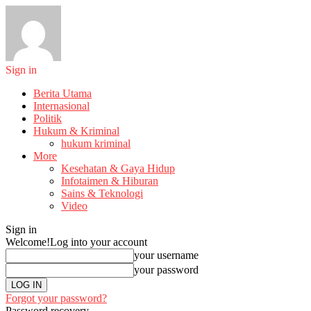
Sign in
Berita Utama
Internasional
Politik
Hukum & Kriminal
hukum kriminal
More
Kesehatan & Gaya Hidup
Infotaimen & Hiburan
Sains & Teknologi
Video
Sign in
Welcome!
Log into your account
your username
your password
Forgot your password?
Password recovery