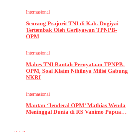
Internasional
Seorang Prajurit TNI di Kab. Dogiyai
Tertembak Oleh Gerilyawan TPNPB-
OPM
Internasional
Mabes TNI Bantah Pernyataan TPNPB-
OPM, Soal Klaim Nihilnya Milisi Gabung
NKRI
Internasional
Mantan ‘Jenderal OPM’ Mathias Wenda
Meninggal Dunia di RS Vanimo Papua…