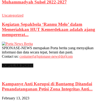
Muhammadyah Sulsel 2022-2027
Uncategorized
Kegiatan Sepakbola ‘Rannu Melo’ dalam
Memeriahkan HUT Kemerdekaan adalah ajang
mempererat...
SPIONASE-NEWS merupakan Porta berita yang menyajikan
informasi dan data secara tepat, berani dan pasti.
Contact us:
costumer[at]spionase-news[dot]com
POPULAR POSTS
Kampanye Anti Korupsi di Bantaeng Ditandai
Penandatanganan Petisi Zona Integritas Anti...
February 13, 2023