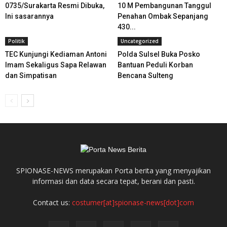
0735/Surakarta Resmi Dibuka,
10 M Pembangunan Tanggul
Ini sasarannya
Penahan Ombak Sepanjang
430...
Politik
Uncategorized
TEC Kunjungi Kediaman Antoni
Polda Sulsel Buka Posko
Imam Sekaligus Sapa Relawan
Bantuan Peduli Korban
dan Simpatisan
Bencana Sulteng
SPIONASE-NEWS merupakan Porta berita yang menyajikan
informasi dan data secara tepat, berani dan pasti.
Contact us:
costumer[at]spionase-news[dot]com