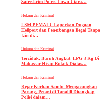
Satreskrim Polres Luwu Utara…
Hukum dan Kriminal
LSM PEMALU Laporkan Dugaan
Heliport dan Penerbangan Ilegal Tanpa
Izin di…
Hukum dan Kriminal
Terciduk, Buruh Angkut LPG 3 Kg Di
Makassar Hisap Rokok Diatas…
Hukum dan Kriminal
Kejar Korban Sambil Mengacungkan
Parang, Petani di Tanalili Ditangkap
Polisi dalam…