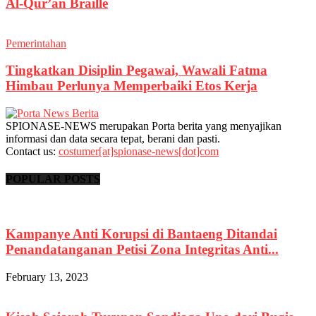
Al-Qur’an Braille
Pemerintahan
Tingkatkan Disiplin Pegawai, Wawali Fatma
Himbau Perlunya Memperbaiki Etos Kerja
SPIONASE-NEWS merupakan Porta berita yang menyajikan
informasi dan data secara tepat, berani dan pasti.
Contact us:
costumer[at]spionase-news[dot]com
POPULAR POSTS
Kampanye Anti Korupsi di Bantaeng Ditandai
Penandatanganan Petisi Zona Integritas Anti...
February 13, 2023