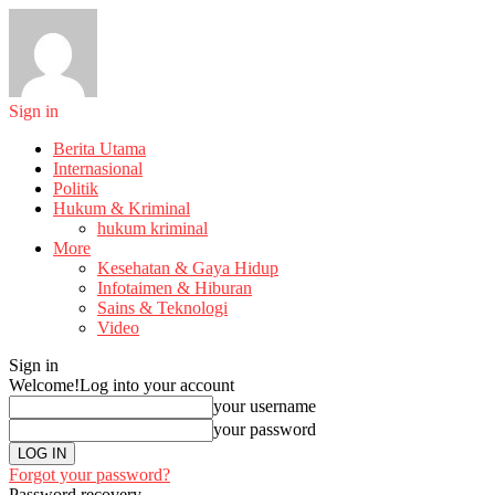
Sign in
Berita Utama
Internasional
Politik
Hukum & Kriminal
hukum kriminal
More
Kesehatan & Gaya Hidup
Infotaimen & Hiburan
Sains & Teknologi
Video
Sign in
Welcome!
Log into your account
your username
your password
Forgot your password?
Password recovery