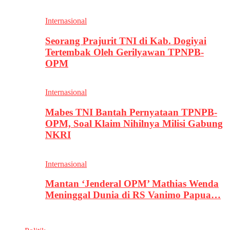
Internasional
Seorang Prajurit TNI di Kab. Dogiyai
Tertembak Oleh Gerilyawan TPNPB-
OPM
Internasional
Mabes TNI Bantah Pernyataan TPNPB-
OPM, Soal Klaim Nihilnya Milisi Gabung
NKRI
Internasional
Mantan ‘Jenderal OPM’ Mathias Wenda
Meninggal Dunia di RS Vanimo Papua…