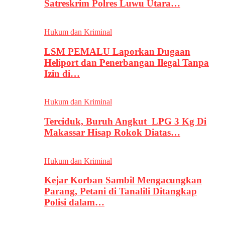
Satreskrim Polres Luwu Utara…
Hukum dan Kriminal
LSM PEMALU Laporkan Dugaan
Heliport dan Penerbangan Ilegal Tanpa
Izin di…
Hukum dan Kriminal
Terciduk, Buruh Angkut LPG 3 Kg Di
Makassar Hisap Rokok Diatas…
Hukum dan Kriminal
Kejar Korban Sambil Mengacungkan
Parang, Petani di Tanalili Ditangkap
Polisi dalam…