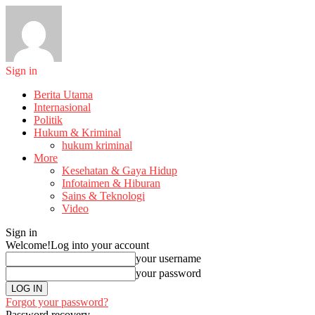
Sign in
Berita Utama
Internasional
Politik
Hukum & Kriminal
hukum kriminal
More
Kesehatan & Gaya Hidup
Infotaimen & Hiburan
Sains & Teknologi
Video
Sign in
Welcome!
Log into your account
your username
your password
Forgot your password?
Password recovery