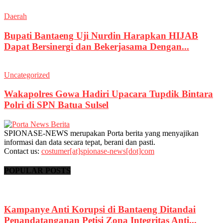
Daerah
Bupati Bantaeng Uji Nurdin Harapkan HIJAB
Dapat Bersinergi dan Bekerjasama Dengan...
Uncategorized
Wakapolres Gowa Hadiri Upacara Tupdik Bintara
Polri di SPN Batua Sulsel
SPIONASE-NEWS merupakan Porta berita yang menyajikan
informasi dan data secara tepat, berani dan pasti.
Contact us:
costumer[at]spionase-news[dot]com
POPULAR POSTS
Kampanye Anti Korupsi di Bantaeng Ditandai
Penandatanganan Petisi Zona Integritas Anti...