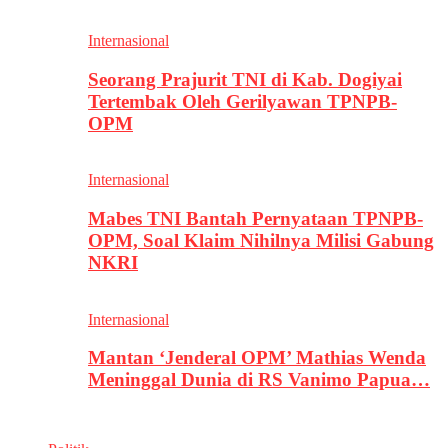
Internasional
Seorang Prajurit TNI di Kab. Dogiyai
Tertembak Oleh Gerilyawan TPNPB-
OPM
Internasional
Mabes TNI Bantah Pernyataan TPNPB-
OPM, Soal Klaim Nihilnya Milisi Gabung
NKRI
Internasional
Mantan ‘Jenderal OPM’ Mathias Wenda
Meninggal Dunia di RS Vanimo Papua…