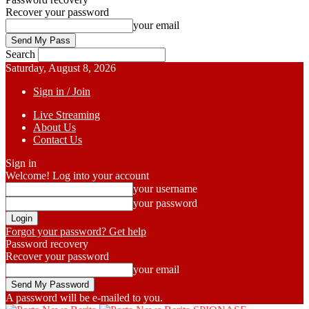
Recover your password
your email
Search
Saturday, August 8, 2026
Sign in / Join
Live Streaming
About Us
Contact Us
Sign in
Welcome! Log into your account
your username
your password
Forgot your password? Get help
Password recovery
Recover your password
your email
A password will be e-mailed to you.