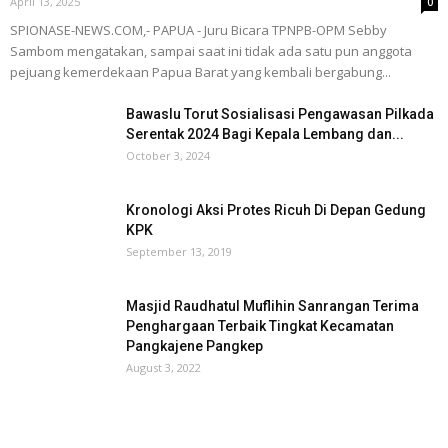
April 13, 2025
0
SPIONASE-NEWS.COM,- PAPUA - Juru Bicara TPNPB-OPM Sebby
Sambom mengatakan, sampai saat ini tidak ada satu pun anggota
pejuang kemerdekaan Papua Barat yang kembali bergabung...
Bawaslu Torut Sosialisasi Pengawasan Pilkada
Serentak 2024 Bagi Kepala Lembang dan...
October 3, 2024
Kronologi Aksi Protes Ricuh Di Depan Gedung
KPK
September 13, 2019
Masjid Raudhatul Muflihin Sanrangan Terima
Penghargaan Terbaik Tingkat Kecamatan
Pangkajene Pangkep
August 3, 2022