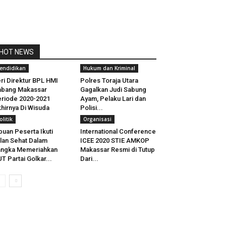
HOT NEWS
endidikan
Hukum dan Kriminal
ri Direktur BPL HMI
Polres Toraja Utara
abang Makassar
Gagalkan Judi Sabung
riode 2020-2021
Ayam, Pelaku Lari dan
hirnya Di Wisuda
Polisi...
olitik
Organisasi
buan Peserta Ikuti
International Conference
lan Sehat Dalam
ICEE 2020 STIE AMKOP
angka Memeriahkan
Makassar Resmi di Tutup
T Partai Golkar...
Dari...