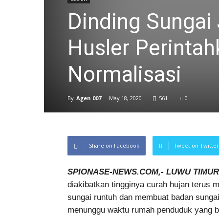
Dinding Sungai
Husler Perinta
Normalisasi
By
Agen 007
-
May 18, 2020
561
0
Share on Facebook
Tweet on Twitter
SPIONASE-NEWS.COM,- LUWU TIMU
diakibatkan tingginya curah hujan terus
sungai runtuh dan membuat badan sungai b
menunggu waktu rumah penduduk yang bera