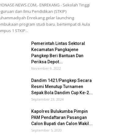
IONASE-NEWS.COM,- ENREKANG - Sekolah Tinggi
guruan dan Ilmu Pendidikan (STKIP)
hammadiyah Enrekang gelar launching
mbukaan program studi baru. bertempat di Aula
mpus 1 STKIP...
Pemerintah Lintas Sektoral
Kecamatan Pangkajene
Pangkep Beri Bantuan Dan
Periksa Depot...
November 9, 2022
Dandim 1421/Pangkep Secara
Resmi Menutup Turnamen
Sepak Bola Dandim Cup Ke-2...
September 23, 2024
Kapolres Bulukumba Pimpin
PAM Pendaftaran Pasangan
Calon Bupati dan Calon Wakil...
September 5, 2020