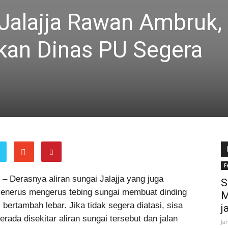
 Jalajja Rawan Ambruk,
hkan Dinas PU Segera
F
R
– Derasnya aliran sungai Jalajja yang juga
S
 menerus mengerus tebing sungai membuat dinding
M
ertambah lebar. Jika tidak segera diatasi, sisa
j
da disekitar aliran sungai tersebut dan jalan
Ja