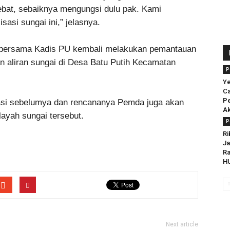
lebat, sebaiknya mengungsi dulu pak. Kami
asi sungai ini,” jelasnya.
r bersama Kadis PU kembali melakukan pemantauan
an aliran sungai di Desa Batu Putih Kecamatan
P
Ye
C
Pe
asi sebelumya dan rencananya Pemda juga akan
Ak
layah sungai tersebut.
P
Ri
Ja
R
HU
Next article