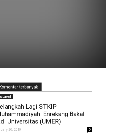
Komentar terbanyak
eatured
elangkah Lagi STKIP
uhammadiyah Enrekang Bakal
adi Universitas (UMER)
nuary 20, 2019
0