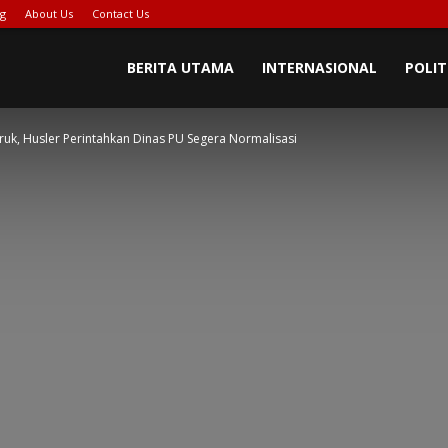
ng
About Us
Contact Us
BERITA UTAMA
INTERNASIONAL
POLIT
ruk, Husler Perintahkan Dinas PU Segera Normalisasi