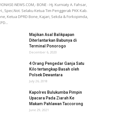
IONASE-NEWS.COM,- BONE - Hj. Kurniaty A. Fahsar,
H., Spec.Not. Selaku Ketua Tim Penggerak PKK Kab.
ne, Ketua DPRD Bone, Kajari, Sekda & Forkopimda,
PD...
Majikan Asal Balikpapan
Diterlantarkan Babunya di
Terminal Ponorogo
December 6, 2020
4 Orang Pengedar Ganja Satu
Kilo tertangkap Basah oleh
Polsek Dewantara
July 26, 2018
Kapolres Bulukumba Pimpin
Upacara Pada Ziarah Ke
Makam Pahlawan Taccorong
June 29, 2021