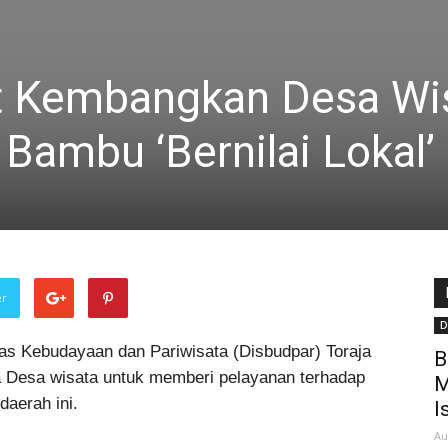
t Kembangkan Desa Wi
Bambu ‘Bernilai Lokal’
er
D
as Kebudayaan dan Pariwisata (Disbudpar) Toraja
B
 Desa wisata untuk memberi pelayanan terhadap
M
daerah ini.
I
Au