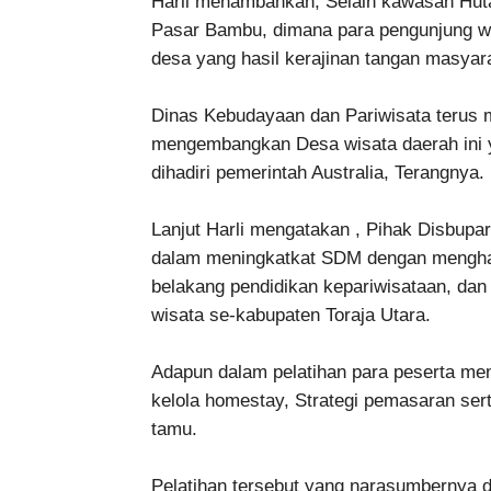
Harli menambahkan, Selain kawasan Hut
Pasar Bambu, dimana para pengunjung wi
desa yang hasil kerajinan tangan masyara
Dinas Kebudayaan dan Pariwisata terus
mengembangkan Desa wisata daerah ini y
dihadiri pemerintah Australia, Terangnya.
Lanjut Harli mengatakan , Pihak Disbup
dalam meningkatkat SDM dengan menghad
belakang pendidikan kepariwisataan, da
wisata se-kabupaten Toraja Utara.
Adapun dalam pelatihan para peserta men
kelola homestay, Strategi pemasaran ser
tamu.
Pelatihan tersebut yang narasumbernya d