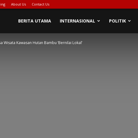
ing
About Us
Contact Us
PIONASE-
BERITA UTAMA
INTERNASIONAL
POLITIK
 Wisata Kawasan Hutan Bambu ‘Bernilai Lokal’
EWS[DOT]COM