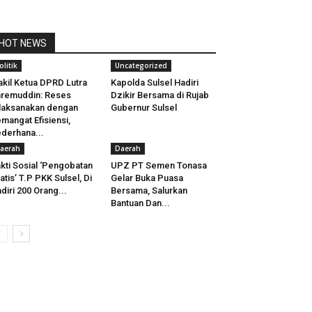
HOT NEWS
olitik
Uncategorized
kil Ketua DPRD Lutra
Kapolda Sulsel Hadiri
remuddin: Reses
Dzikir Bersama di Rujab
laksanakan dengan
Gubernur Sulsel
mangat Efisiensi,
derhana...
aerah
Daerah
kti Sosial ‘Pengobatan
UPZ PT Semen Tonasa
atis’ T.P PKK Sulsel, Di
Gelar Buka Puasa
diri 200 Orang...
Bersama, Salurkan
Bantuan Dan...