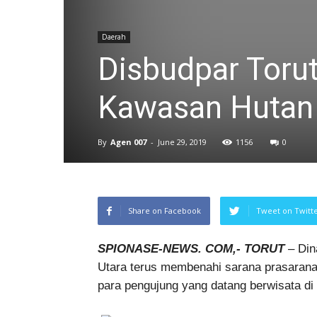
Daerah
Disbudpar Toru
Kawasan Hutan 
By
Agen 007
-
June 29, 2019
1156
0
Share on Facebook
Tweet on Twitt
SPIONASE-NEWS. COM,- TORUT
– Din
Utara terus membenahi sarana prasarana
para pengujung yang datang berwisata di 