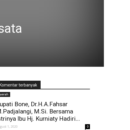
sata
Komentar terbanyak
aerah
upati Bone, Dr.H.A.Fahsar
.Padjalangi, M.Si. Bersama
strinya Ibu Hj. Kurniaty Hadiri...
gust 1, 2020
0