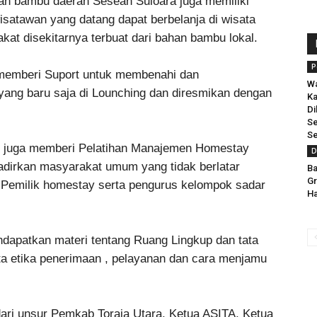
an bambu daerah Sesean Suloara juga memiliki
satawan yang datang dapat berbelanja di wisata
kat disekitarnya terbuat dari bahan bambu lokal.
P
 memberi Suport untuk membenahi dan
Wa
ang baru saja di Lounching dan diresmikan dengan
Ka
Di
Se
Se
ar juga memberi Pelatihan Manajemen Homestay
D
irkan masyarakat umum yang tidak berlatar
Ba
Gr
n Pemilik homestay serta pengurus kelompok sadar
Ha
dapatkan materi tentang Ruang Lingkup dan tata
ta etika penerimaan , pelayanan dan cara menjamu
ari unsur Pemkab Toraja Utara, Ketua ASITA, Ketua