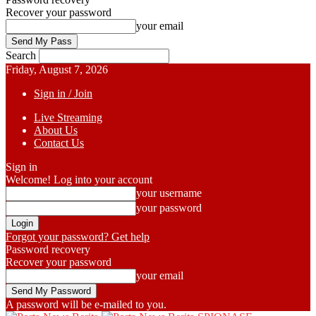
Recover your password
your email
Search
Friday, August 7, 2026
Sign in / Join
Live Streaming
About Us
Contact Us
Sign in
Welcome! Log into your account
your username
your password
Forgot your password? Get help
Password recovery
Recover your password
your email
A password will be e-mailed to you.