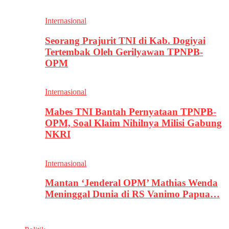
Internasional
Seorang Prajurit TNI di Kab. Dogiyai
Tertembak Oleh Gerilyawan TPNPB-
OPM
Internasional
Mabes TNI Bantah Pernyataan TPNPB-
OPM, Soal Klaim Nihilnya Milisi Gabung
NKRI
Internasional
Mantan ‘Jenderal OPM’ Mathias Wenda
Meninggal Dunia di RS Vanimo Papua…