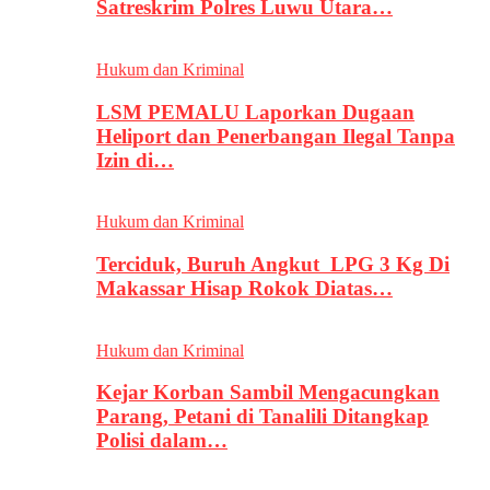
Satreskrim Polres Luwu Utara…
Hukum dan Kriminal
LSM PEMALU Laporkan Dugaan
Heliport dan Penerbangan Ilegal Tanpa
Izin di…
Hukum dan Kriminal
Terciduk, Buruh Angkut LPG 3 Kg Di
Makassar Hisap Rokok Diatas…
Hukum dan Kriminal
Kejar Korban Sambil Mengacungkan
Parang, Petani di Tanalili Ditangkap
Polisi dalam…