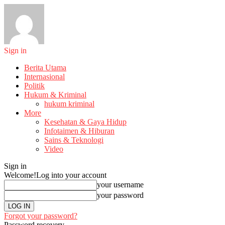
Sign in
Berita Utama
Internasional
Politik
Hukum & Kriminal
hukum kriminal
More
Kesehatan & Gaya Hidup
Infotaimen & Hiburan
Sains & Teknologi
Video
Sign in
Welcome!
Log into your account
your username
your password
Forgot your password?
Password recovery