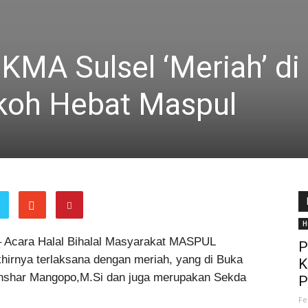
IKMA Sulsel ‘Meriah’ di
okoh Hebat Maspul
H
 Acara Halal Bihalal Masyarakat MASPUL
P
irnya terlaksana dengan meriah, yang di Buka
K
 Anshar Mangopo,M.Si dan juga merupakan Sekda
P
Fe