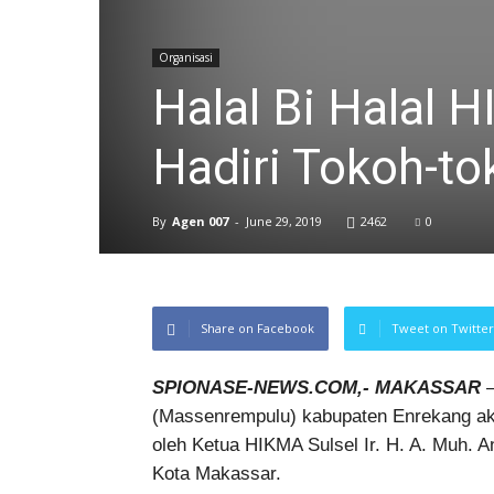
Organisasi
Halal Bi Halal H
Hadiri Tokoh-t
By
Agen 007
-
June 29, 2019
2462
0
Share on Facebook
Tweet on Twitter
SPIONASE-NEWS.COM,- MAKASSAR
–
(Massenrempulu) kabupaten Enrekang akh
oleh Ketua HIKMA Sulsel Ir. H. A. Muh.
Kota Makassar.