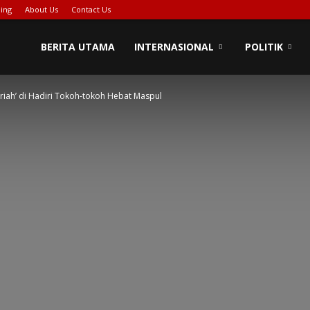
ing
About Us
Contact Us
BERITA UTAMA
INTERNASIONAL
POLITIK
eriah’ di Hadiri Tokoh-tokoh Hebat Maspul