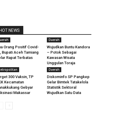
HOT NEWS
aerah
Daerah
a Orang Positif Covid-
Wujudkan Buntu Kandora
, Bupati Aceh Tamiang
– Potok Sebagai
lar Rapat Terbatas
Kawasan Wisata
Unggulan Toraja
etropolitan
Daerah
rget 300 Vaksin, TP
Diskominfo SP Pangkep
KK Kecamatan
Gelar Bimtek Tatakelola
nakkukang Gebyar
Statistik Sektoral
ksinasi Makassar
Wujudkan Satu Data