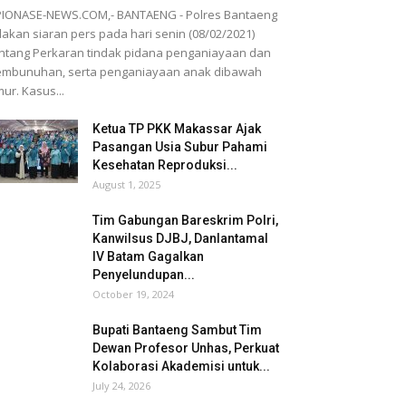
IONASE-NEWS.COM,- BANTAENG - Polres Bantaeng
akan siaran pers pada hari senin (08/02/2021)
ntang Perkaran tindak pidana penganiayaan dan
embunuhan, serta penganiayaan anak dibawah
ur. Kasus...
Ketua TP PKK Makassar Ajak
Pasangan Usia Subur Pahami
Kesehatan Reproduksi...
August 1, 2025
Tim Gabungan Bareskrim Polri,
Kanwilsus DJBJ, Danlantamal
IV Batam Gagalkan
Penyelundupan...
October 19, 2024
Bupati Bantaeng Sambut Tim
Dewan Profesor Unhas, Perkuat
Kolaborasi Akademisi untuk...
July 24, 2026