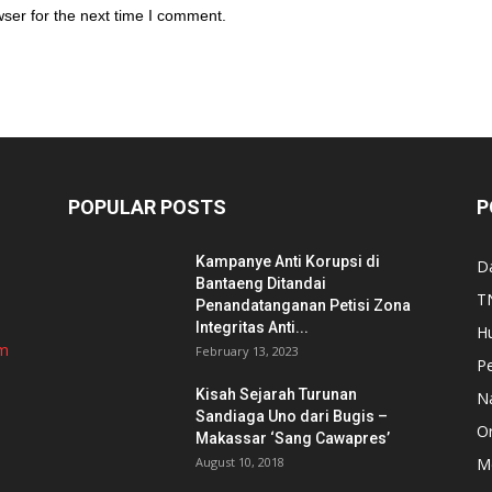
ser for the next time I comment.
POPULAR POSTS
P
Kampanye Anti Korupsi di
D
Bantaeng Ditandai
TN
Penandatanganan Petisi Zona
Integritas Anti...
H
om
February 13, 2023
P
Kisah Sejarah Turunan
N
Sandiaga Uno dari Bugis –
Or
Makassar ‘Sang Cawapres’
August 10, 2018
Me