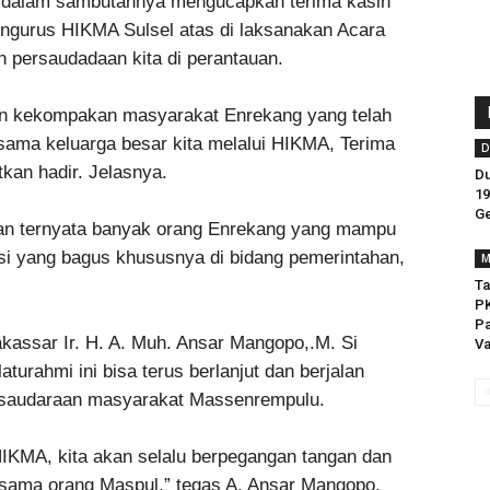
o dalam sambutannya mengucapkan terima kasih
engurus HIKMA Sulsel atas di laksanakan Acara
an persaudadaan kita di perantauan.
dan kekompakan masyarakat Enrekang yang telah
sama keluarga besar kita melalui HIKMA, Terima
D
an hadir. Jelasnya.
Du
19
Ge
 dan ternyata banyak orang Enrekang yang mampu
si yang bagus khususnya di bidang pemerintahan,
M
Ta
P
Pa
kassar Ir. H. A. Muh. Ansar Mangopo,.M. Si
Va
turahmi ini bisa terus berlanjut dan berjalan
rsaudaraan masyarakat Massenrempulu.
HIKMA, kita akan selalu berpegangan tangan dan
ama orang Maspul,” tegas A. Ansar Mangopo.