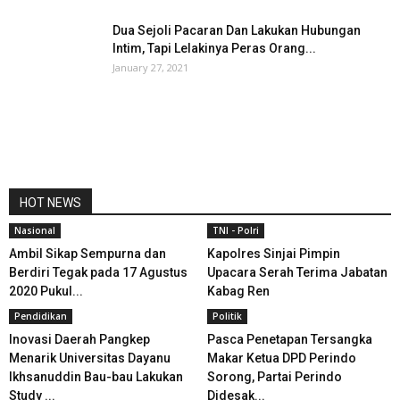
Dua Sejoli Pacaran Dan Lakukan Hubungan
Intim, Tapi Lelakinya Peras Orang...
January 27, 2021
HOT NEWS
Nasional
TNI - Polri
Ambil Sikap Sempurna dan
Kapolres Sinjai Pimpin
Berdiri Tegak pada 17 Agustus
Upacara Serah Terima Jabatan
2020 Pukul...
Kabag Ren
Pendidikan
Politik
Inovasi Daerah Pangkep
Pasca Penetapan Tersangka
Menarik Universitas Dayanu
Makar Ketua DPD Perindo
Ikhsanuddin Bau-bau Lakukan
Sorong, Partai Perindo
Study ...
Didesak...