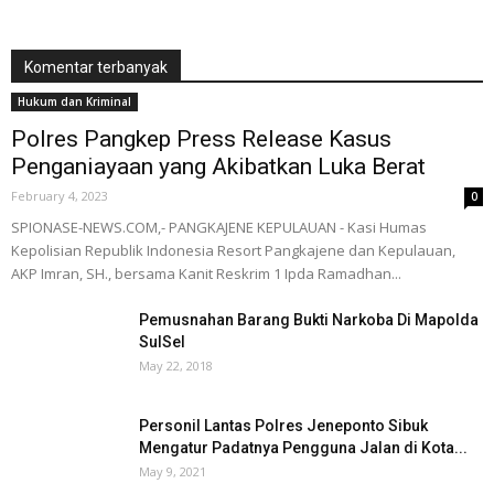
Komentar terbanyak
Hukum dan Kriminal
Polres Pangkep Press Release Kasus
Penganiayaan yang Akibatkan Luka Berat
February 4, 2023
0
SPIONASE-NEWS.COM,- PANGKAJENE KEPULAUAN - Kasi Humas
Kepolisian Republik Indonesia Resort Pangkajene dan Kepulauan,
AKP Imran, SH., bersama Kanit Reskrim 1 Ipda Ramadhan...
Pemusnahan Barang Bukti Narkoba Di Mapolda
SulSel
May 22, 2018
Personil Lantas Polres Jeneponto Sibuk
Mengatur Padatnya Pengguna Jalan di Kota...
May 9, 2021