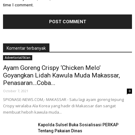
time I comment.
Komentar terbanyak
Advertorial/Iklan
Ayam Goreng Crispy ‘Chicken Melo’
Goyangkan Lidah Kawula Muda Makassar,
Penasaran…Coba...
October 7, 2021
0
SPIONASE-NEWS.COM,- MAKASSAR - Satu lagi ayam goreng tepung
Crispy wiralaba Ala Korea yang hadir di Makassar dan sangat
membuat heboh kawula muda...
Kapolda Sulsel Buka Sosialisasi PERKAP
Tentang Pakaian Dinas