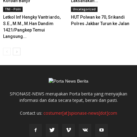
Korban Banjir
Laksanakan...
TNI - Polri
Uncategorized
Letkol Inf Hengky Vantriardo,
HUT Polwan ke 70, Srikandi
S.E., M.M., M.Han Dandim
Polres Jakbar Turun ke Jalan
1421/Pangkep Temui
Langsung...
SPIONASE-NEWS merupakan Porta berita yang menyajikan
informasi dan data secara tepat, berani dan pasti.
Contact us:
costumer[at]spionase-news[dot]com