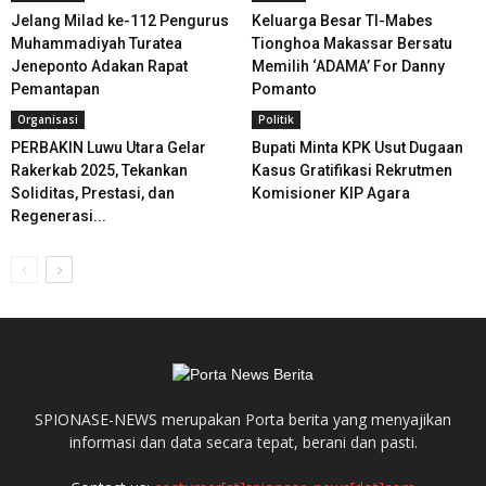
Jelang Milad ke-112 Pengurus
Keluarga Besar TI-Mabes
Muhammadiyah Turatea
Tionghoa Makassar Bersatu
Jeneponto Adakan Rapat
Memilih ‘ADAMA’ For Danny
Pemantapan
Pomanto
Organisasi
Politik
PERBAKIN Luwu Utara Gelar
Bupati Minta KPK Usut Dugaan
Rakerkab 2025, Tekankan
Kasus Gratifikasi Rekrutmen
Soliditas, Prestasi, dan
Komisioner KIP Agara
Regenerasi...
SPIONASE-NEWS merupakan Porta berita yang menyajikan
informasi dan data secara tepat, berani dan pasti.