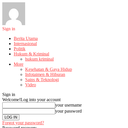
Sign in
Berita Utama
Internasional
Politik
Hukum & Kriminal
hukum kriminal
More
Kesehatan & Gaya Hidup
Infotaimen & Hiburan
Sains & Teknologi
Video
Sign in
Welcome!
Log into your account
your username
your password
Forgot your password?
Password recovery