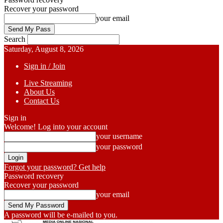
Recover your password
your email
Search
Saturday, August 8, 2026
Sign in / Join
Live Streaming
About Us
Contact Us
Sign in
Welcome! Log into your account
your username
your password
Forgot your password? Get help
Password recovery
Recover your password
your email
A password will be e-mailed to you.