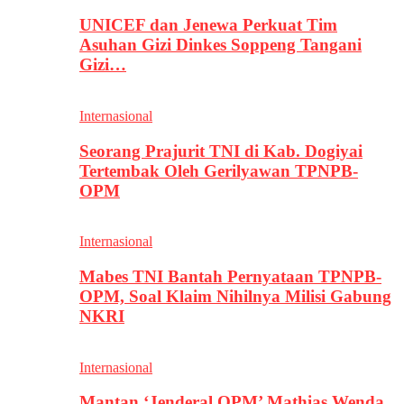
UNICEF dan Jenewa Perkuat Tim
Asuhan Gizi Dinkes Soppeng Tangani
Gizi…
Internasional
Seorang Prajurit TNI di Kab. Dogiyai
Tertembak Oleh Gerilyawan TPNPB-
OPM
Internasional
Mabes TNI Bantah Pernyataan TPNPB-
OPM, Soal Klaim Nihilnya Milisi Gabung
NKRI
Internasional
Mantan ‘Jenderal OPM’ Mathias Wenda