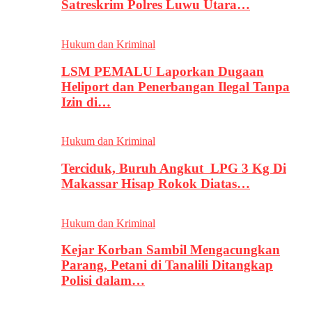
Satreskrim Polres Luwu Utara…
Hukum dan Kriminal
LSM PEMALU Laporkan Dugaan
Heliport dan Penerbangan Ilegal Tanpa
Izin di…
Hukum dan Kriminal
Terciduk, Buruh Angkut LPG 3 Kg Di
Makassar Hisap Rokok Diatas…
Hukum dan Kriminal
Kejar Korban Sambil Mengacungkan
Parang, Petani di Tanalili Ditangkap
Polisi dalam…