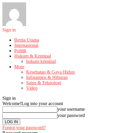
Sign in
Berita Utama
Internasional
Politik
Hukum & Kriminal
hukum kriminal
More
Kesehatan & Gaya Hidup
Infotaimen & Hiburan
Sains & Teknologi
Video
Sign in
Welcome!
Log into your account
your username
your password
Forgot your password?
Password recovery