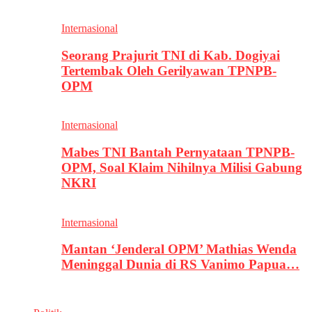
Internasional
Seorang Prajurit TNI di Kab. Dogiyai
Tertembak Oleh Gerilyawan TPNPB-
OPM
Internasional
Mabes TNI Bantah Pernyataan TPNPB-
OPM, Soal Klaim Nihilnya Milisi Gabung
NKRI
Internasional
Mantan ‘Jenderal OPM’ Mathias Wenda
Meninggal Dunia di RS Vanimo Papua…