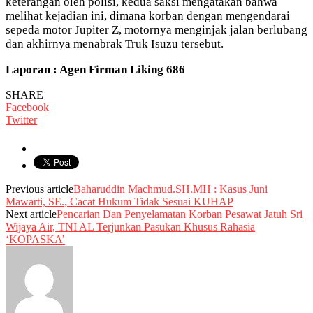
keterangan oleh polisi, kedua saksi mengatakan bahwa
melihat kejadian ini, dimana korban dengan mengendarai
sepeda motor Jupiter Z, motornya menginjak jalan berlubang
dan akhirnya menabrak Truk Isuzu tersebut.
Laporan : Agen Firman Liking 686
SHARE
Facebook
Twitter
Previous article
Baharuddin Machmud.SH.MH : Kasus Juni
Mawarti, SE., Cacat Hukum Tidak Sesuai KUHAP
Next article
Pencarian Dan Penyelamatan Korban Pesawat Jatuh Sri
Wijaya Air, TNI AL Terjunkan Pasukan Khusus Rahasia
‘KOPASKA’