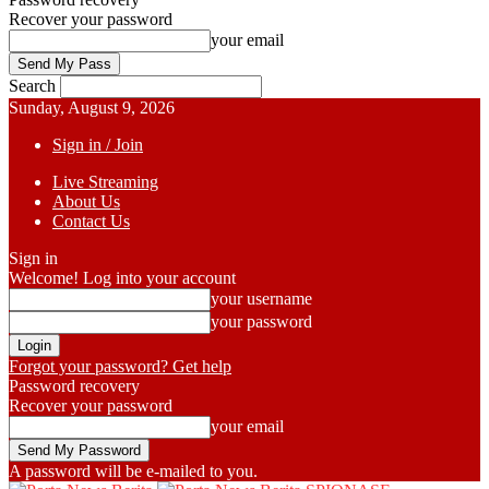
Recover your password
your email
Search
Sunday, August 9, 2026
Sign in / Join
Live Streaming
About Us
Contact Us
Sign in
Welcome! Log into your account
your username
your password
Forgot your password? Get help
Password recovery
Recover your password
your email
A password will be e-mailed to you.