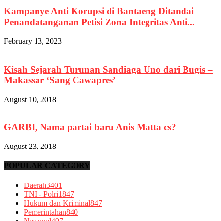
Kampanye Anti Korupsi di Bantaeng Ditandai
Penandatanganan Petisi Zona Integritas Anti...
February 13, 2023
Kisah Sejarah Turunan Sandiaga Uno dari Bugis –
Makassar ‘Sang Cawapres’
August 10, 2018
GARBI, Nama partai baru Anis Matta cs?
August 23, 2018
POPULAR CATEGORY
Daerah
3401
TNI - Polri
1847
Hukum dan Kriminal
847
Pemerintahan
840
Nasional
497