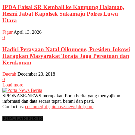
IPDA Faisal SR Kembali ke Kampung Halaman,
Resmi Jabat Kapolsek Sukamaju Polres Luwu
Utara
Figur
April 13, 2026
0
Hadiri Perayaan Natal Oikumene, Presiden Jokowi
Harapkan Masyarakat Toraja Jaga Persatuan dan
Kerukunan
Daerah
December 23, 2018
0
Load more
SPIONASE-NEWS merupakan Porta berita yang menyajikan
informasi dan data secara tepat, berani dan pasti.
Contact us:
costumer[at]spionase-news[dot]com
POPULAR POSTS