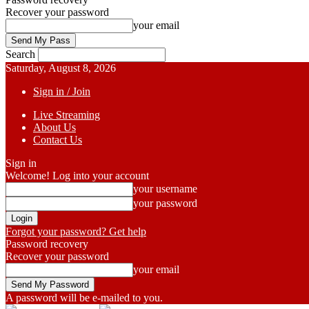
Recover your password
your email
Search
Saturday, August 8, 2026
Sign in / Join
Live Streaming
About Us
Contact Us
Sign in
Welcome! Log into your account
your username
your password
Forgot your password? Get help
Password recovery
Recover your password
your email
A password will be e-mailed to you.