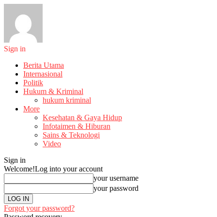
Sign in
Berita Utama
Internasional
Politik
Hukum & Kriminal
hukum kriminal
More
Kesehatan & Gaya Hidup
Infotaimen & Hiburan
Sains & Teknologi
Video
Sign in
Welcome!
Log into your account
your username
your password
Forgot your password?
Password recovery