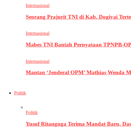
Internasional
Seorang Prajurit TNI di Kab. Dogiyai T
Internasional
Mabes TNI Bantah Pernyataan TPNPB-OPM
Internasional
Mantan ‘Jenderal OPM’ Mathias Wenda M
Politik
Politik
Yusuf Ritangnga Terima Mandat Baru, D