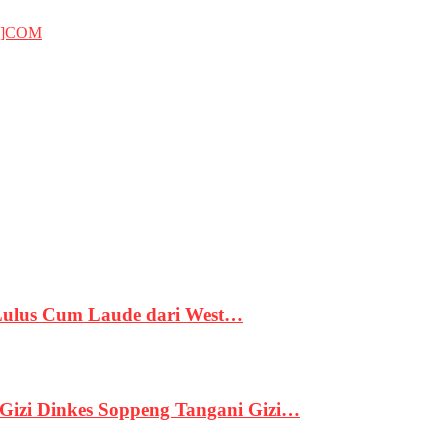
T]COM
 Lulus Cum Laude dari West…
izi Dinkes Soppeng Tangani Gizi…