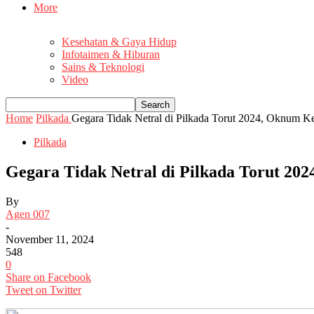
More
Kesehatan & Gaya Hidup
Infotaimen & Hiburan
Sains & Teknologi
Video
Home
Pilkada
Gegara Tidak Netral di Pilkada Torut 2024, Oknum K
Pilkada
Gegara Tidak Netral di Pilkada Torut 20
By
Agen 007
-
November 11, 2024
548
0
Share on Facebook
Tweet on Twitter