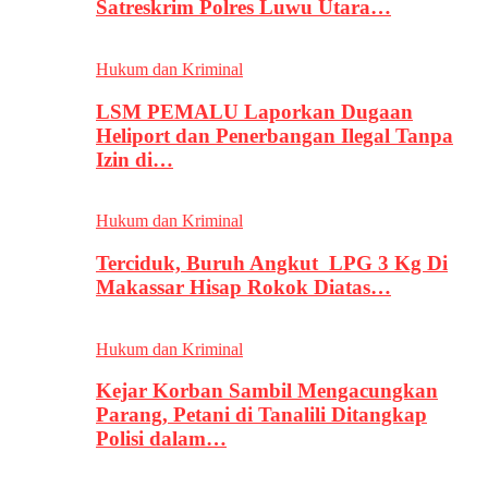
Satreskrim Polres Luwu Utara…
Hukum dan Kriminal
LSM PEMALU Laporkan Dugaan
Heliport dan Penerbangan Ilegal Tanpa
Izin di…
Hukum dan Kriminal
Terciduk, Buruh Angkut LPG 3 Kg Di
Makassar Hisap Rokok Diatas…
Hukum dan Kriminal
Kejar Korban Sambil Mengacungkan
Parang, Petani di Tanalili Ditangkap
Polisi dalam…