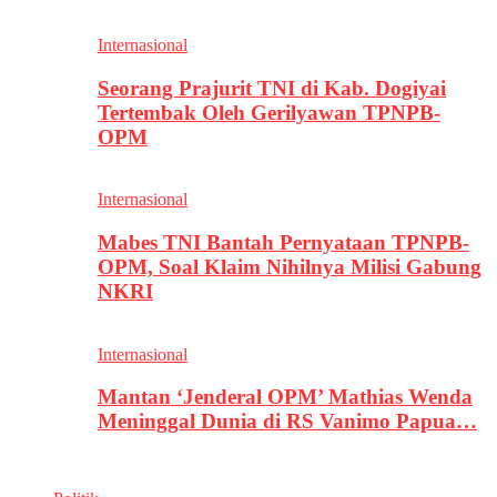
Internasional
Seorang Prajurit TNI di Kab. Dogiyai
Tertembak Oleh Gerilyawan TPNPB-
OPM
Internasional
Mabes TNI Bantah Pernyataan TPNPB-
OPM, Soal Klaim Nihilnya Milisi Gabung
NKRI
Internasional
Mantan ‘Jenderal OPM’ Mathias Wenda
Meninggal Dunia di RS Vanimo Papua…