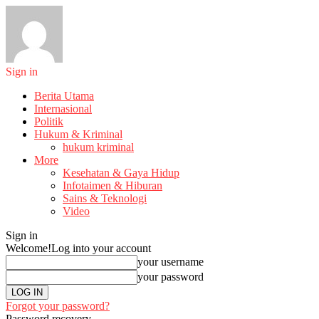
Sign in
Berita Utama
Internasional
Politik
Hukum & Kriminal
hukum kriminal
More
Kesehatan & Gaya Hidup
Infotaimen & Hiburan
Sains & Teknologi
Video
Sign in
Welcome!
Log into your account
your username
your password
Forgot your password?
Password recovery