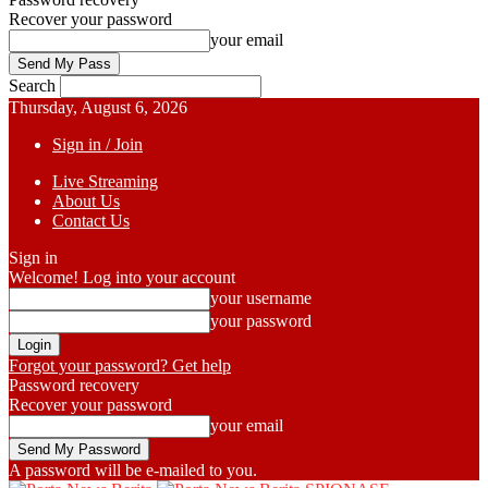
Recover your password
your email
Search
Thursday, August 6, 2026
Sign in / Join
Live Streaming
About Us
Contact Us
Sign in
Welcome! Log into your account
your username
your password
Forgot your password? Get help
Password recovery
Recover your password
your email
A password will be e-mailed to you.