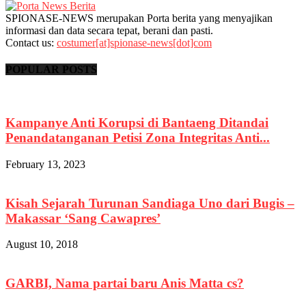
SPIONASE-NEWS merupakan Porta berita yang menyajikan
informasi dan data secara tepat, berani dan pasti.
Contact us:
costumer[at]spionase-news[dot]com
POPULAR POSTS
Kampanye Anti Korupsi di Bantaeng Ditandai
Penandatanganan Petisi Zona Integritas Anti...
February 13, 2023
Kisah Sejarah Turunan Sandiaga Uno dari Bugis –
Makassar ‘Sang Cawapres’
August 10, 2018
GARBI, Nama partai baru Anis Matta cs?