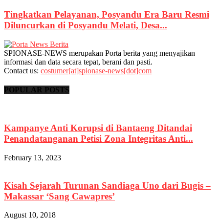
Tingkatkan Pelayanan, Posyandu Era Baru Resmi
Diluncurkan di Posyandu Melati, Desa...
SPIONASE-NEWS merupakan Porta berita yang menyajikan
informasi dan data secara tepat, berani dan pasti.
Contact us:
costumer[at]spionase-news[dot]com
POPULAR POSTS
Kampanye Anti Korupsi di Bantaeng Ditandai
Penandatanganan Petisi Zona Integritas Anti...
February 13, 2023
Kisah Sejarah Turunan Sandiaga Uno dari Bugis –
Makassar ‘Sang Cawapres’
August 10, 2018