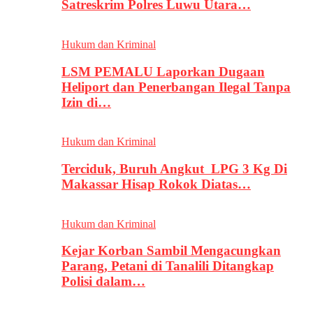
Satreskrim Polres Luwu Utara…
Hukum dan Kriminal
LSM PEMALU Laporkan Dugaan
Heliport dan Penerbangan Ilegal Tanpa
Izin di…
Hukum dan Kriminal
Terciduk, Buruh Angkut LPG 3 Kg Di
Makassar Hisap Rokok Diatas…
Hukum dan Kriminal
Kejar Korban Sambil Mengacungkan
Parang, Petani di Tanalili Ditangkap
Polisi dalam…