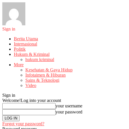
Sign in
Berita Utama
Internasional
Politik
Hukum & Kriminal
hukum kriminal
More
Kesehatan & Gaya Hidup
Infotaimen & Hiburan
Sains & Teknologi
Video
Sign in
Welcome!
Log into your account
your username
your password
Forgot your password?
Password recovery