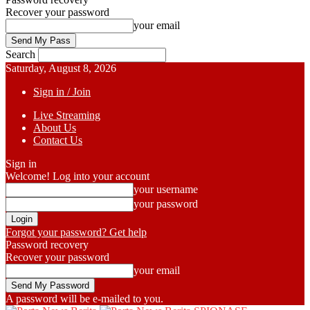
Recover your password
your email
Search
Saturday, August 8, 2026
Sign in / Join
Live Streaming
About Us
Contact Us
Sign in
Welcome! Log into your account
your username
your password
Forgot your password? Get help
Password recovery
Recover your password
your email
A password will be e-mailed to you.