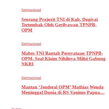
Internasional
Seorang Prajurit TNI di Kab. Dogiyai
Tertembak Oleh Gerilyawan TPNPB-
OPM
Internasional
Mabes TNI Bantah Pernyataan TPNPB-
OPM, Soal Klaim Nihilnya Milisi Gabung
NKRI
Internasional
Mantan ‘Jenderal OPM’ Mathias Wenda
Meninggal Dunia di RS Vanimo Papua…