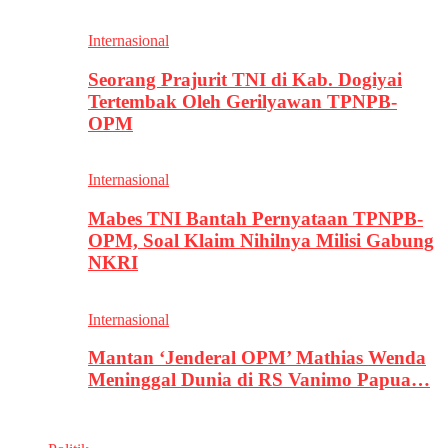
Internasional
Seorang Prajurit TNI di Kab. Dogiyai
Tertembak Oleh Gerilyawan TPNPB-
OPM
Internasional
Mabes TNI Bantah Pernyataan TPNPB-
OPM, Soal Klaim Nihilnya Milisi Gabung
NKRI
Internasional
Mantan ‘Jenderal OPM’ Mathias Wenda
Meninggal Dunia di RS Vanimo Papua…