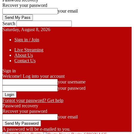
Recover your password
your email
Search
Saturday, August 8, 2026
Sign in / Join
Live Streaming
About Us
Contact Us
Sign in
Welcome! Log into your account
your username
your password
Forgot your password? Get help
Password recovery
Recover your password
your email
A password will be e-mailed to you.