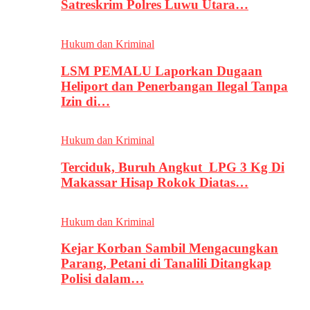
Satreskrim Polres Luwu Utara…
Hukum dan Kriminal
LSM PEMALU Laporkan Dugaan
Heliport dan Penerbangan Ilegal Tanpa
Izin di…
Hukum dan Kriminal
Terciduk, Buruh Angkut LPG 3 Kg Di
Makassar Hisap Rokok Diatas…
Hukum dan Kriminal
Kejar Korban Sambil Mengacungkan
Parang, Petani di Tanalili Ditangkap
Polisi dalam…