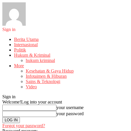
Sign in
Berita Utama
Internasional
Politik
Hukum & Kriminal
hukum kriminal
More
Kesehatan & Gaya Hidup
Infotaimen & Hiburan
Sains & Teknologi
Video
Sign in
Welcome!
Log into your account
your username
your password
Forgot your password?
Password recovery