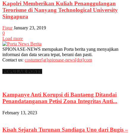
Kapolri Memberikan Kuliah Penanggulangan
Terorisme di Nanyang Technological University
Singapura
Figur
January 23, 2019
0
Load more
SPIONASE-NEWS merupakan Porta berita yang menyajikan
informasi dan data secara tepat, berani dan pasti.
Contact us:
costumer[at]spionase-news[dot]com
POPULAR POSTS
Kampanye Anti Korupsi di Bantaeng Ditandai
Penandatanganan Petisi Zona Integritas Anti...
February 13, 2023
Kisah Sejarah Turunan Sandiaga Uno dari Bugis –