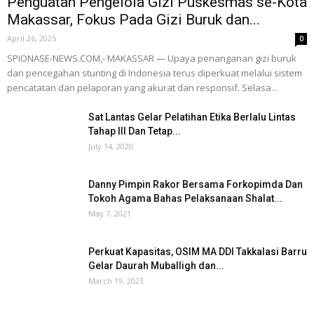
Penguatan Pengelola Gizi Puskesmas se-Kota
Makassar, Fokus Pada Gizi Buruk dan...
April 26, 2025
0
SPIONASE-NEWS.COM,- MAKASSAR — Upaya penanganan gizi buruk
dan pencegahan stunting di Indonesia terus diperkuat melalui sistem
pencatatan dan pelaporan yang akurat dan responsif. Selasa...
Sat Lantas Gelar Pelatihan Etika Berlalu Lintas
Tahap III Dan Tetap...
July 14, 2020
Danny Pimpin Rakor Bersama Forkopimda Dan
Tokoh Agama Bahas Pelaksanaan Shalat...
May 7, 2021
Perkuat Kapasitas, OSIM MA DDI Takkalasi Barru
Gelar Daurah Muballigh dan...
March 19, 2023