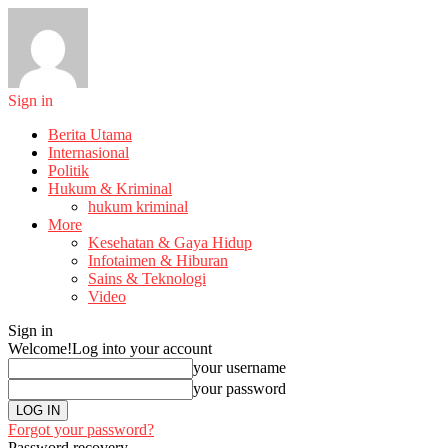
Sign in
Berita Utama
Internasional
Politik
Hukum & Kriminal
hukum kriminal
More
Kesehatan & Gaya Hidup
Infotaimen & Hiburan
Sains & Teknologi
Video
Sign in
Welcome!
Log into your account
your username
your password
Forgot your password?
Password recovery