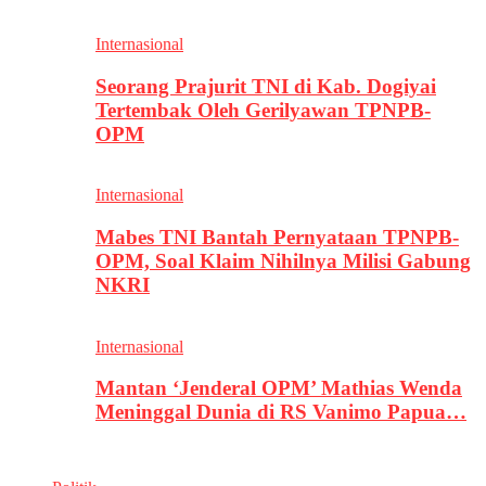
Internasional
Seorang Prajurit TNI di Kab. Dogiyai
Tertembak Oleh Gerilyawan TPNPB-
OPM
Internasional
Mabes TNI Bantah Pernyataan TPNPB-
OPM, Soal Klaim Nihilnya Milisi Gabung
NKRI
Internasional
Mantan ‘Jenderal OPM’ Mathias Wenda
Meninggal Dunia di RS Vanimo Papua…