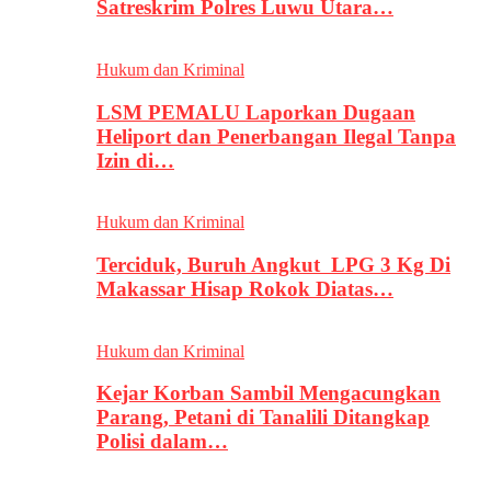
Satreskrim Polres Luwu Utara…
Hukum dan Kriminal
LSM PEMALU Laporkan Dugaan
Heliport dan Penerbangan Ilegal Tanpa
Izin di…
Hukum dan Kriminal
Terciduk, Buruh Angkut LPG 3 Kg Di
Makassar Hisap Rokok Diatas…
Hukum dan Kriminal
Kejar Korban Sambil Mengacungkan
Parang, Petani di Tanalili Ditangkap
Polisi dalam…