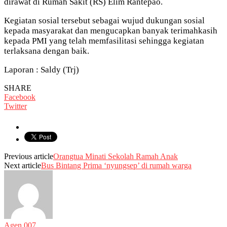
dirawat di Rumah Sakit (RS) Elim Rantepao.
Kegiatan sosial tersebut sebagai wujud dukungan sosial
kepada masyarakat dan mengucapkan banyak terimahkasih
kepada PMI yang telah memfasilitasi sehingga kegiatan
terlaksana dengan baik.
Laporan : Saldy (Trj)
SHARE
Facebook
Twitter
Previous article
Orangtua Minati Sekolah Ramah Anak
Next article
Bus Bintang Prima ‘nyungsep’ di rumah warga
Agen 007