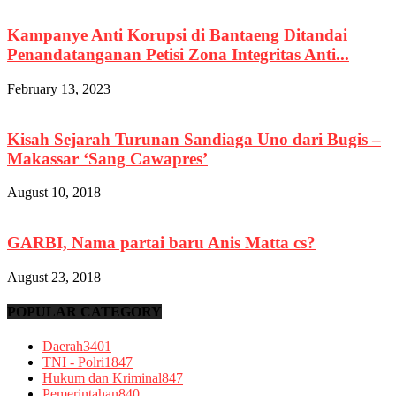
Kampanye Anti Korupsi di Bantaeng Ditandai
Penandatanganan Petisi Zona Integritas Anti...
February 13, 2023
Kisah Sejarah Turunan Sandiaga Uno dari Bugis –
Makassar ‘Sang Cawapres’
August 10, 2018
GARBI, Nama partai baru Anis Matta cs?
August 23, 2018
POPULAR CATEGORY
Daerah
3401
TNI - Polri
1847
Hukum dan Kriminal
847
Pemerintahan
840