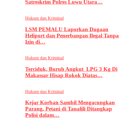
Satreskrim Polres Luwu Utara…
Hukum dan Kriminal
LSM PEMALU Laporkan Dugaan
Heliport dan Penerbangan Ilegal Tanpa
Izin di…
Hukum dan Kriminal
Terciduk, Buruh Angkut LPG 3 Kg Di
Makassar Hisap Rokok Diatas…
Hukum dan Kriminal
Kejar Korban Sambil Mengacungkan
Parang, Petani di Tanalili Ditangkap
Polisi dalam…