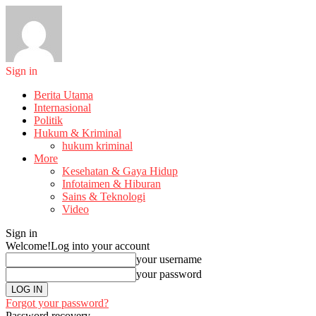
Sign in
Berita Utama
Internasional
Politik
Hukum & Kriminal
hukum kriminal
More
Kesehatan & Gaya Hidup
Infotaimen & Hiburan
Sains & Teknologi
Video
Sign in
Welcome!
Log into your account
your username
your password
Forgot your password?
Password recovery