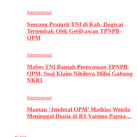
Internasional
Seorang Prajurit TNI di Kab. Dogiyai
Tertembak Oleh Gerilyawan TPNPB-
OPM
Internasional
Mabes TNI Bantah Pernyataan TPNPB-
OPM, Soal Klaim Nihilnya Milisi Gabung
NKRI
Internasional
Mantan ‘Jenderal OPM’ Mathias Wenda
Meninggal Dunia di RS Vanimo Papua…