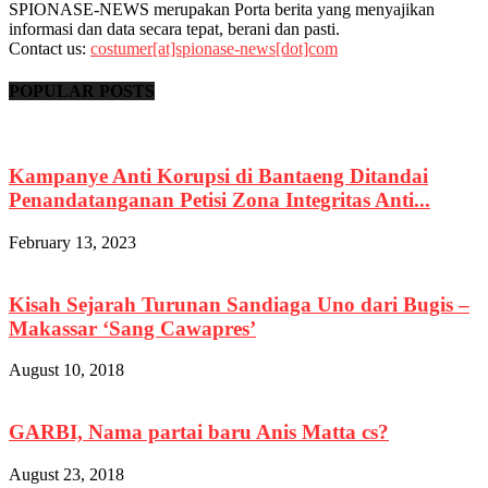
SPIONASE-NEWS merupakan Porta berita yang menyajikan
informasi dan data secara tepat, berani dan pasti.
Contact us:
costumer[at]spionase-news[dot]com
POPULAR POSTS
Kampanye Anti Korupsi di Bantaeng Ditandai
Penandatanganan Petisi Zona Integritas Anti...
February 13, 2023
Kisah Sejarah Turunan Sandiaga Uno dari Bugis –
Makassar ‘Sang Cawapres’
August 10, 2018
GARBI, Nama partai baru Anis Matta cs?
August 23, 2018