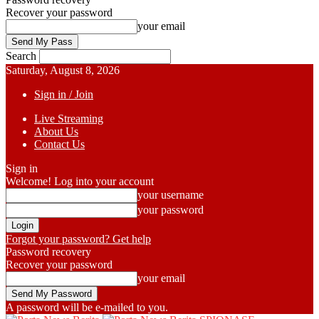
Recover your password
your email
Search
Saturday, August 8, 2026
Sign in / Join
Live Streaming
About Us
Contact Us
Sign in
Welcome! Log into your account
your username
your password
Forgot your password? Get help
Password recovery
Recover your password
your email
A password will be e-mailed to you.