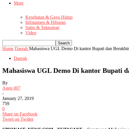
More
Kesehatan & Gaya Hidup
Infotaimen & Hiburan
Sains & Teknologi
Video
Home
Daerah
Mahasiswa UGL Demo Di kantor Bupati dan Berakhir
Daerah
Mahasiswa UGL Demo Di kantor Bupati d
By
Agen 007
-
January 27, 2019
759
0
Share on Facebook
Tweet on Twitter