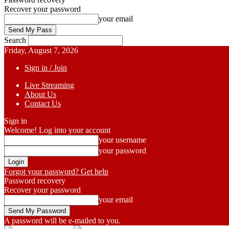
Recover your password
your email
Search
Friday, August 7, 2026
Sign in / Join
Live Streaming
About Us
Contact Us
Sign in
Welcome! Log into your account
your username
your password
Forgot your password? Get help
Password recovery
Recover your password
your email
A password will be e-mailed to you.