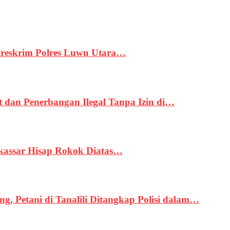
treskrim Polres Luwu Utara…
an Penerbangan Ilegal Tanpa Izin di…
kassar Hisap Rokok Diatas…
, Petani di Tanalili Ditangkap Polisi dalam…