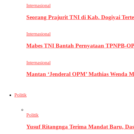
Internasional
Seorang Prajurit TNI di Kab. Dogiyai T
Internasional
Mabes TNI Bantah Pernyataan TPNPB-OPM
Internasional
Mantan ‘Jenderal OPM’ Mathias Wenda M
Politik
Politik
Yusuf Ritangnga Terima Mandat Baru, D