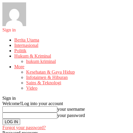
Sign in
Berita Utama
Internasional
Politik
Hukum & Kriminal
hukum kriminal
More
Kesehatan & Gaya Hidup
Infotaimen & Hiburan
Sains & Teknologi
Video
Sign in
Welcome!
Log into your account
your username
your password
Forgot your password?
Password recovery