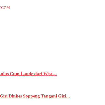
T]COM
 Lulus Cum Laude dari West…
izi Dinkes Soppeng Tangani Gizi…