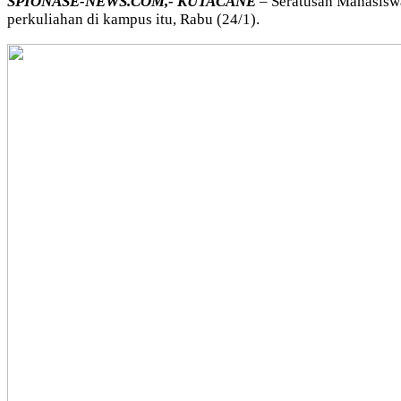
SPIONASE-NEWS.COM,- KUTACANE
– Seratusan Mahasisw
perkuliahan di kampus itu, Rabu (24/1).