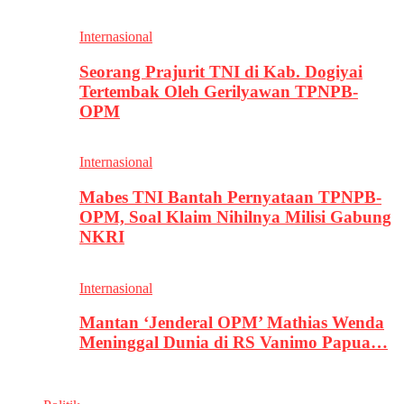
Internasional
Seorang Prajurit TNI di Kab. Dogiyai
Tertembak Oleh Gerilyawan TPNPB-
OPM
Internasional
Mabes TNI Bantah Pernyataan TPNPB-
OPM, Soal Klaim Nihilnya Milisi Gabung
NKRI
Internasional
Mantan ‘Jenderal OPM’ Mathias Wenda
Meninggal Dunia di RS Vanimo Papua…