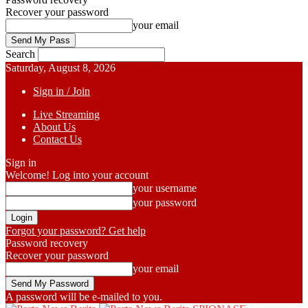
Recover your password
your email
Search
Saturday, August 8, 2026
Sign in / Join
Live Streaming
About Us
Contact Us
Sign in
Welcome! Log into your account
your username
your password
Forgot your password? Get help
Password recovery
Recover your password
your email
A password will be e-mailed to you.