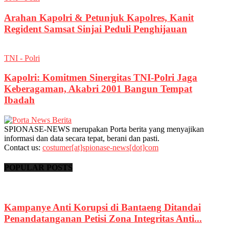
Arahan Kapolri & Petunjuk Kapolres, Kanit
Regident Samsat Sinjai Peduli Penghijauan
TNI - Polri
Kapolri: Komitmen Sinergitas TNI-Polri Jaga
Keberagaman, Akabri 2001 Bangun Tempat
Ibadah
SPIONASE-NEWS merupakan Porta berita yang menyajikan
informasi dan data secara tepat, berani dan pasti.
Contact us:
costumer[at]spionase-news[dot]com
POPULAR POSTS
Kampanye Anti Korupsi di Bantaeng Ditandai
Penandatanganan Petisi Zona Integritas Anti...