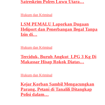
Satreskrim Polres Luwu Utara…
Hukum dan Kriminal
LSM PEMALU Laporkan Dugaan
Heliport dan Penerbangan Ilegal Tanpa
Izin di…
Hukum dan Kriminal
Terciduk, Buruh Angkut LPG 3 Kg Di
Makassar Hisap Rokok Diatas…
Hukum dan Kriminal
Kejar Korban Sambil Mengacungkan
Parang, Petani di Tanalili Ditangkap
Polisi dalam…