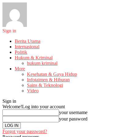
Sign in
Berita Utama
Internasional
Politik
Hukum & Kriminal
hukum kriminal
More
Kesehatan & Gaya Hidup
Infotaimen & Hiburan
Sains & Teknologi
Video
Sign in
Welcome!
Log into your account
your username
your password
Forgot your password?
Password recovery