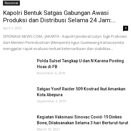
Nasional
Kapolri Bentuk Satgas Gabungan Awasi
Produksi dan Distribusi Selama 24 Jam:...
April 5, 2022
0
SPIONASE-NEWS.COM,- JAKARTA - Kapolri Jenderal Listyo Sigit Prabowo
dan Menteri Perindustrian (Menperin) Agus Gumiwang Kartasasmita
menggelar rapat evaluasi terkait ketersediaan dan stabilitas...
Polda Sulsel Tangkap U dan N Karena Posting
Hoax di FB
November 6, 2018
Satgas Yonif Raider 509 Kostrad Ikut Amankan
Kota Abepura
September 3, 2019
Kegiatan Vaksinasi Sinovac Covid-19 Dinkes
Bone, Dilaksanakan Selama 3 hari Berturut-turut
March 10, 2021