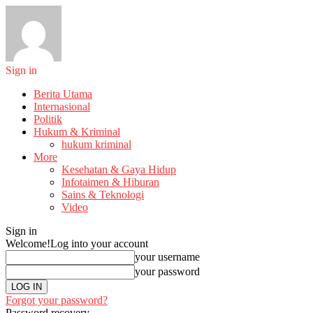
Sign in
Berita Utama
Internasional
Politik
Hukum & Kriminal
hukum kriminal
More
Kesehatan & Gaya Hidup
Infotaimen & Hiburan
Sains & Teknologi
Video
Sign in
Welcome!
Log into your account
your username
your password
Forgot your password?
Password recovery