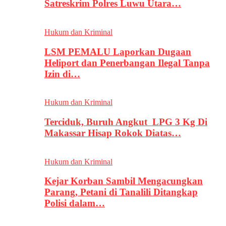
Satreskrim Polres Luwu Utara…
Hukum dan Kriminal
LSM PEMALU Laporkan Dugaan
Heliport dan Penerbangan Ilegal Tanpa
Izin di…
Hukum dan Kriminal
Terciduk, Buruh Angkut LPG 3 Kg Di
Makassar Hisap Rokok Diatas…
Hukum dan Kriminal
Kejar Korban Sambil Mengacungkan
Parang, Petani di Tanalili Ditangkap
Polisi dalam…