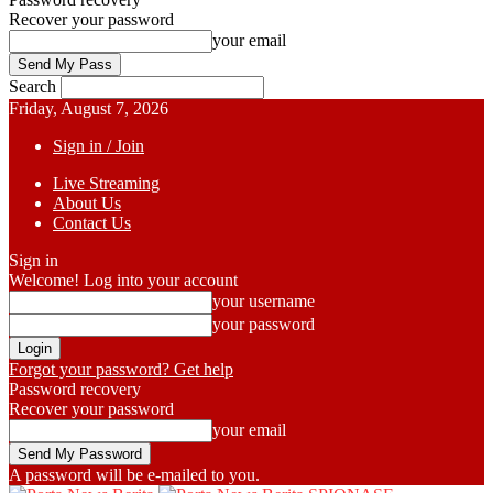
Recover your password
your email
Search
Friday, August 7, 2026
Sign in / Join
Live Streaming
About Us
Contact Us
Sign in
Welcome! Log into your account
your username
your password
Forgot your password? Get help
Password recovery
Recover your password
your email
A password will be e-mailed to you.