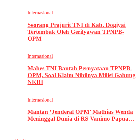
Internasional
Seorang Prajurit TNI di Kab. Dogiyai
Tertembak Oleh Gerilyawan TPNPB-
OPM
Internasional
Mabes TNI Bantah Pernyataan TPNPB-
OPM, Soal Klaim Nihilnya Milisi Gabung
NKRI
Internasional
Mantan ‘Jenderal OPM’ Mathias Wenda
Meninggal Dunia di RS Vanimo Papua…